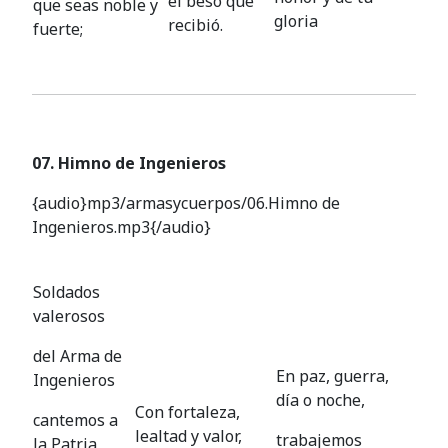
el beso que
que seas noble y
gloria
recibió.
fuerte;
07. Himno de Ingenieros
{audio}mp3/armasycuerpos/06.Himno de
Ingenieros.mp3{/audio}
Soldados
valerosos
del Arma de
En paz, guerra,
Ingenieros
día o noche,
Con fortaleza,
cantemos a
lealtad y valor,
trabajemos
la Patria