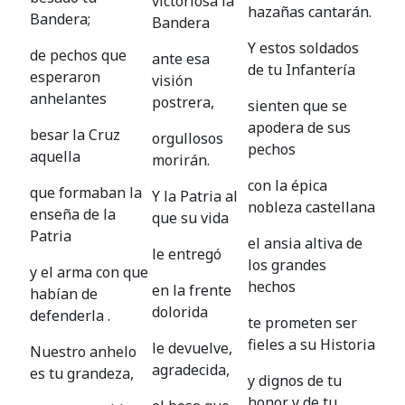
victoriosa la
hazañas cantarán.
Bandera;
Bandera
Y estos soldados
de pechos que
ante esa
de tu Infantería
esperaron
visión
anhelantes
postrera,
sienten que se
apodera de sus
besar la Cruz
orgullosos
pechos
aquella
morirán.
con la épica
que formaban la
Y la Patria al
nobleza castellana
enseña de la
que su vida
Patria
el ansia altiva de
le entregó
los grandes
y el arma con que
hechos
en la frente
habían de
dolorida
defenderla .
te prometen ser
fieles a su Historia
le devuelve,
Nuestro anhelo
agradecida,
es tu grandeza,
y dignos de tu
honor y de tu