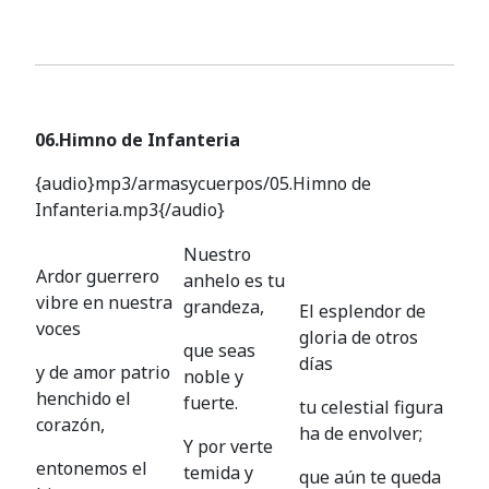
06.Himno de Infanteria
{audio}mp3/armasycuerpos/05.Himno de
Infanteria.mp3{/audio}
Nuestro
Ardor guerrero
anhelo es tu
vibre en nuestra
grandeza,
El esplendor de
voces
gloria de otros
que seas
días
y de amor patrio
noble y
henchido el
fuerte.
tu celestial figura
corazón,
ha de envolver;
Y por verte
entonemos el
temida y
que aún te queda