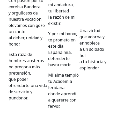
Con pasión por tu
mi andadura,
excelsa Bandera
tu libertad
y orgullosos de
la razón de mi
nuestra vocación,
existir.
elevamos con gozo
Una virtud
un canto
Y por mi honor,
que adorna y
al deber, unidad y
te prometo en
ennoblece
honor.
este dia
a un soldado
España mía,
Esta raza de
fiel
defenderte
hombres austeros
a tu historia y
hasta morir.
no pregona más
esplendor.
pretensión,
Mi alma templó
que poder
tu Academia
ofrendarte una vida
leridana
de servicio y
donde aprendí
pundonor.
a quererte con
fervor.