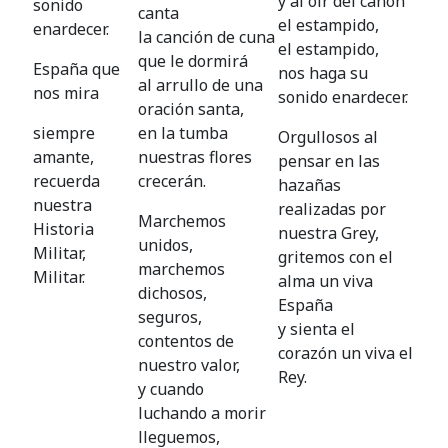
y al oir del cañón
sonido
canta
el estampido,
enardecer.
la canción de cuna
el estampido,
que le dormirá
España que
nos haga su
al arrullo de una
nos mira
sonido enardecer.
oración santa,
siempre
en la tumba
Orgullosos al
amante,
nuestras flores
pensar en las
recuerda
crecerán.
hazañas
nuestra
realizadas por
Marchemos
Historia
nuestra Grey,
unidos,
Militar,
gritemos con el
marchemos
Militar.
alma un viva
dichosos,
España
seguros,
y sienta el
contentos de
corazón un viva el
nuestro valor,
Rey.
y cuando
luchando a morir
lleguemos,