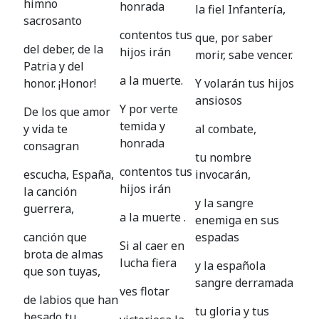
himno
honrada
la fiel Infantería,
sacrosanto
contentos tus
que, por saber
del deber, de la
hijos irán
morir, sabe vencer.
Patria y del
a la muerte.
honor. ¡Honor!
Y volarán tus hijos
ansiosos
Y por verte
De los que amor
temida y
y vida te
al combate,
honrada
consagran
tu nombre
contentos tus
escucha, España,
invocarán,
hijos irán
la canción
y la sangre
guerrera,
a la muerte .
enemiga en sus
canción que
espadas
Si al caer en
brota de almas
lucha fiera
y la española
que son tuyas,
sangre derramada
ves flotar
de labios que han
tu gloria y tus
besado tu