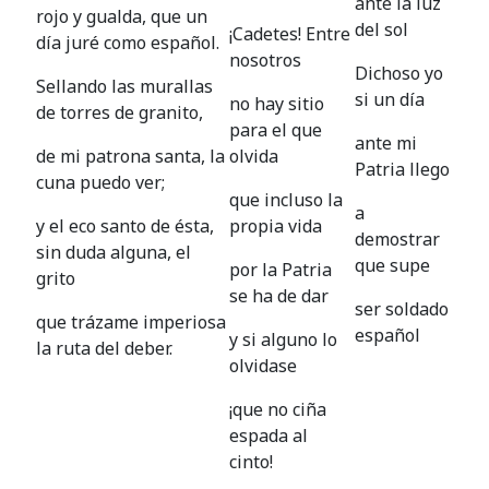
ante la luz
rojo y gualda, que un
del sol
¡Cadetes! Entre
día juré como español.
nosotros
Dichoso yo
Sellando las murallas
si un día
no hay sitio
de torres de granito,
para el que
ante mi
de mi patrona santa, la
olvida
Patria llego
cuna puedo ver;
que incluso la
a
y el eco santo de ésta,
propia vida
demostrar
sin duda alguna, el
que supe
por la Patria
grito
se ha de dar
ser soldado
que trázame imperiosa
español
y si alguno lo
la ruta del deber.
olvidase
¡que no ciña
espada al
cinto!