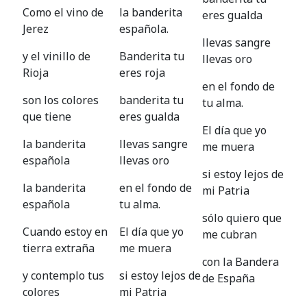
Como el vino de
la banderita
eres gualda
Jerez
española.
llevas sangre
y el vinillo de
Banderita tu
llevas oro
Rioja
eres roja
en el fondo de
son los colores
banderita tu
tu alma.
que tiene
eres gualda
El día que yo
la banderita
llevas sangre
me muera
española
llevas oro
si estoy lejos de
la banderita
en el fondo de
mi Patria
española
tu alma.
sólo quiero que
Cuando estoy en
El día que yo
me cubran
tierra extraña
me muera
con la Bandera
y contemplo tus
si estoy lejos de
de España
colores
mi Patria