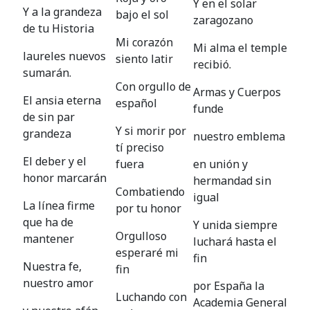
Y en el solar
Y a la grandeza
bajo el sol
zaragozano
de tu Historia
Mi corazón
Mi alma el temple
laureles nuevos
siento latir
recibió.
sumarán.
Con orgullo de
Armas y Cuerpos
El ansia eterna
español
funde
de sin par
Y si morir por
grandeza
nuestro emblema
tí preciso
El deber y el
fuera
en unión y
honor marcarán
hermandad sin
Combatiendo
igual
La línea firme
por tu honor
que ha de
Y unida siempre
Orgulloso
mantener
luchará hasta el
esperaré mi
fin
Nuestra fe,
fin
nuestro amor
por España la
Luchando con
Academia General