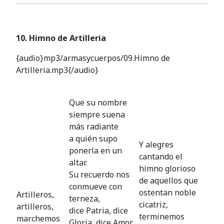
10. Himno de Artilleria
{audio}mp3/armasycuerpos/09.Himno de
Artilleria.mp3{/audio}
Que su nombre
siempre suena
más radiante
a quién supo
Y alegres
ponerla en un
cantando el
altar.
himno glorioso
Su recuerdo nos
de aquellos que
conmueve con
ostentan noble
Artilleros,
terneza,
cicatriz,
artilleros,
dice Patria, dice
terminemos
marchemos
Gloria, dice Amor,