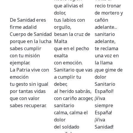
que alivias el
recio tronar
dolor,
de mortero y
De Sanidad eres
tus labios con
cañón
firme adalid
orgullo,
adelante...
Cuerpo de Sanidad
besan la cruz de
sanitario
porque en la lucha
Malta
adelante,
sabes cumplir
que en el pecho
te reclama
con tu misión
exalta
una voz en
ejemplar.
con emoción.
la llama
La Patria vive con
Sanitario que vas
¡que gime de
emoción
a cumplir tu
dolor
tu gesto sin igual
deber,
Sanitario
por tantas vidas
al herido sabrás,
Español!
que con valor
con cariño acoger,
¡Viva
sabes recuperar.
sanitario
siempre
calma, calma el
España!
dolor
¡Viva
del soldado
Sanidad!