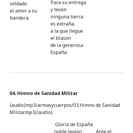
Para su entrega
soldado
y tesón
el amor a su
ninguna tierra
bandera.
es extraña,
a la que llegue
el blasón
de la generosa
España
04. Himno de Sanidad Militar
{audio}mp3/armasycuerpos/03.Himno de Sanidad
Militar.mp3{/audio}
Gloria de España
noble legión
Ante el