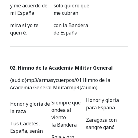
y me acuerdo de
sólo quiero que
mi España
me cubran
mira si yo te
con la Bandera
querré.
de España
02. Himno de la Academia Militar General
{audio}mp3/armasycuerpos/01.Himno de la
Academia General Militar.mp3{/audio}
Honor y gloria
Siempre que
Honor y gloria de
para España
ondea al
la raza
viento
Zaragoza con
Tus Cadetes,
la Bandera
sangre ganó
España, serán
Roja y oro