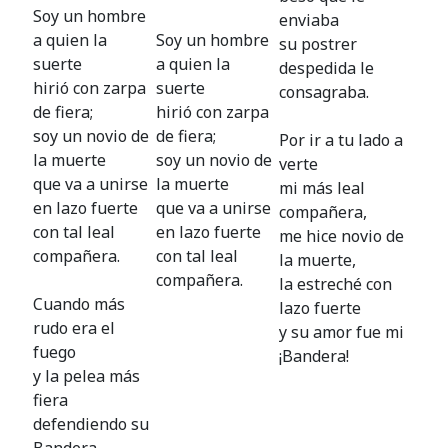
Soy un hombre
enviaba
a quien la
Soy un hombre
su postrer
suerte
a quien la
despedida le
hirió con zarpa
suerte
consagraba.
de fiera;
hirió con zarpa
soy un novio de
de fiera;
Por ir a tu lado a
la muerte
soy un novio de
verte
que va a unirse
la muerte
mi más leal
en lazo fuerte
que va a unirse
compañera,
con tal leal
en lazo fuerte
me hice novio de
compañera.
con tal leal
la muerte,
compañera.
la estreché con
Cuando más
lazo fuerte
rudo era el
y su amor fue mi
fuego
¡Bandera!
y la pelea más
fiera
defendiendo su
Bandera