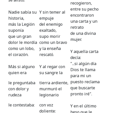
recogieron,
entre su pecho
Nadie sabía su
Y sin temer al
encontraron
historia,
empuje
una carta y un
más la Legión
del enemigo
retrato
suponía
exaltado,
de una divina
que un gran
supo morir
mujer.
dolor le mordía
como un bravo
como un lobo,
y la enseña
Y aquella carta
el corazón.
rescató.
decía:
"...si algún día
Más si alguno
Y al regar con
Dios te llama
quien era
su sangre la
para mi un
puesto reclama
le preguntaba
tierra ardiente,
que buscarte
con dolor y
murmuró el
pronto iré".
rudeza
legionario
le contestaba:
con voz
Y en el último
doliente:
beso que le