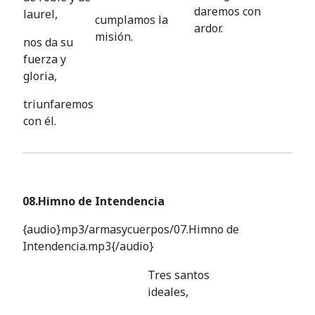
daremos con
laurel,
cumplamos la
ardor.
misión.
nos da su
fuerza y
gloria,
triunfaremos
con él.
08.Himno de Intendencia
{audio}mp3/armasycuerpos/07.Himno de
Intendencia.mp3{/audio}
Tres santos
ideales,