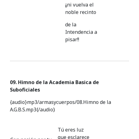
¡¡ni vuelva el
noble recinto
de la
Intendencia a
pisar!!
09. Himno de la Academia Basica de
Suboficiales
{audio}mp3/armasycuerpos/08.Himno de la
A.G.B.S.mp3{/audio}
Tú eres luz
que esclarece