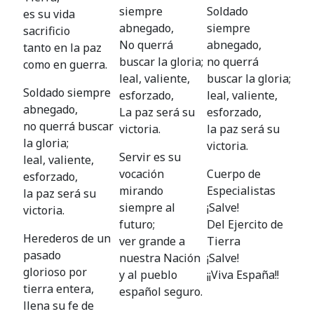
siempre
Soldado
es su vida
abnegado,
siempre
sacrificio
No querrá
abnegado,
tanto en la paz
buscar la gloria;
no querrá
como en guerra.
leal, valiente,
buscar la gloria;
Soldado siempre
esforzado,
leal, valiente,
abnegado,
La paz será su
esforzado,
no querrá buscar
victoria.
la paz será su
la gloria;
victoria.
Servir es su
leal, valiente,
vocación
Cuerpo de
esforzado,
mirando
Especialistas
la paz será su
siempre al
¡Salve!
victoria.
futuro;
Del Ejercito de
Herederos de un
ver grande a
Tierra
pasado
nuestra Nación
¡Salve!
glorioso por
y al pueblo
¡¡Viva España!!
tierra entera,
español seguro.
llena su fe de