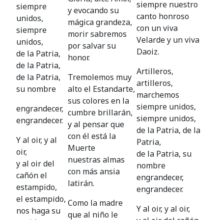
siempre nuestro
siempre
y evocando su
canto honroso
unidos,
mágica grandeza,
con un viva
siempre
morir sabremos
Velarde y un viva
unidos,
por salvar su
Daoiz.
de la Patria,
honor.
de la Patria,
Artilleros,
de la Patria,
Tremolemos muy
artilleros,
su nombre
alto el Estandarte,
marchemos
sus colores en la
siempre unidos,
engrandecer,
cumbre brillarán,
siempre unidos,
engrandecer.
y al pensar que
de la Patria, de la
con él está la
Y al oir, y al
Patria,
Muerte
oir,
de la Patria, su
nuestras almas
y al oir del
nombre
con más ansia
cañón el
engrandecer,
latirán.
estampido,
engrandecer.
el estampido,
Como la madre
Y al oir, y al oir,
nos haga su
que al niño le