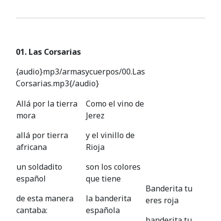
01. Las Corsarias
{audio}mp3/armasycuerpos/00.Las
Corsarias.mp3{/audio}
Allá por la tierra
Como el vino de
mora
Jerez
allá por tierra
y el vinillo de
africana
Rioja
un soldadito
son los colores
español
que tiene
Banderita tu
de esta manera
la banderita
eres roja
cantaba:
española
banderita tu