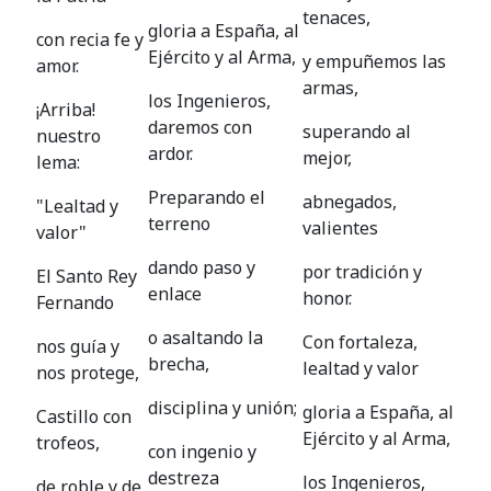
tenaces,
gloria a España, al
con recia fe y
Ejército y al Arma,
y empuñemos las
amor.
armas,
los Ingenieros,
¡Arriba!
daremos con
superando al
nuestro
ardor.
mejor,
lema:
Preparando el
abnegados,
"Lealtad y
terreno
valientes
valor"
dando paso y
por tradición y
El Santo Rey
enlace
honor.
Fernando
o asaltando la
Con fortaleza,
nos guía y
brecha,
lealtad y valor
nos protege,
disciplina y unión;
gloria a España, al
Castillo con
Ejército y al Arma,
trofeos,
con ingenio y
destreza
los Ingenieros,
de roble y de