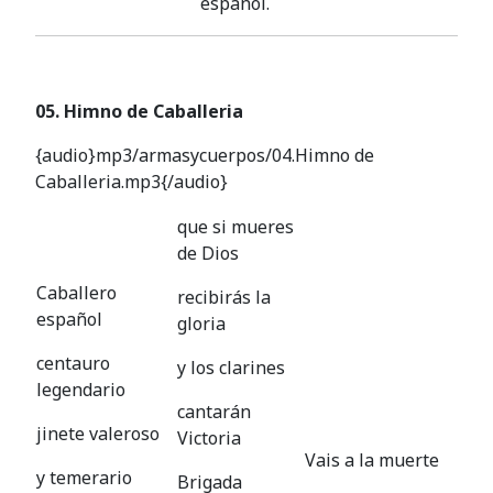
español.
05. Himno de Caballeria
{audio}mp3/armasycuerpos/04.Himno de
Caballeria.mp3{/audio}
que si mueres
de Dios
Caballero
recibirás la
español
gloria
centauro
y los clarines
legendario
cantarán
jinete valeroso
Victoria
Vais a la muerte
y temerario
Brigada