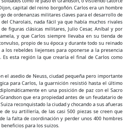
soldados como le paso el Grandson, o vistiendo catorce
ijon, capital del reino borgoñón. Carlos era un hombre
igo de ordenanzas militares claves para el desarrollo de
 del Charolais, nada fácil ya que había muchos rivales
e figuras clásicas militares, Julio Cesar, Aníbal y por
amela, y que Carlos siempre llevaba en su tienda de
onvulso, propio de su época y durante todo su reinado
 a los rebeldes liejenses para oponerse a la presencia
 Es esta región la que crearía el final de Carlos como
con el asedio de Neuss, ciudad pequeña pero importante
ica para Carlos, la guarnición resistió hasta el último
os diplomáticamente en una posición de paz con el Sacro
s, Grandson que era propiedad antes de un feudatario de
n Suiza reconquistado la ciudad y chocando a sus afueras
de su artillería, de las casi 500 piezas se creen que
 de la falta de coordinación y perder unos 400 hombres
beneficios para los suizos.