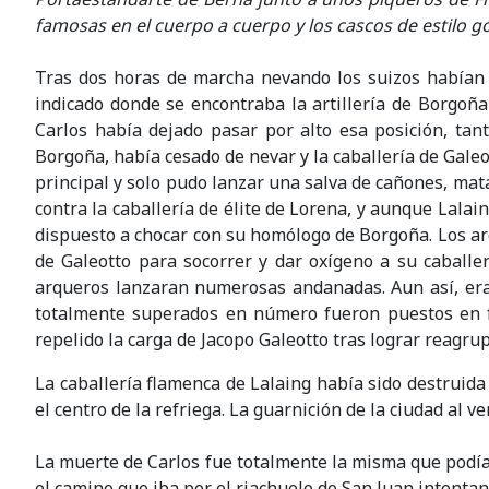
famosas en el cuerpo a cuerpo y los cascos de estilo gó
Tras dos horas de marcha nevando los suizos habían h
indicado donde se encontraba la artillería de Borgoña
Carlos había dejado pasar por alto esa posición, tan
Borgoña, había cesado de nevar y la caballería de Galeo
principal y solo pudo lanzar una salva de cañones, mata
contra la caballería de élite de Lorena, y aunque Lala
dispuesto a chocar con su homólogo de Borgoña. Los arq
de Galeotto para socorrer y dar oxígeno a su caballer
arqueros lanzaran numerosas andanadas. Aun así, era
totalmente superados en número fueron puestos en fug
repelido la carga de Jacopo Galeotto tras lograr reagrup
La caballería flamenca de Lalaing había sido destruida 
el centro de la refriega. La guarnición de la ciudad al ve
La muerte de Carlos fue totalmente la misma que podía 
el camino que iba por el riachuelo de San Juan intent