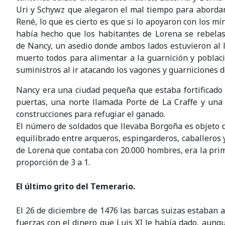
Uri y Schywz que alegaron el mal tiempo para abordar
René, lo que es cierto es que si lo apoyaron con los mí
había hecho que los habitantes de Lorena se rebelase
de
Nancy
, un asedio donde ambos lados estuvieron al l
muerto todos para alimentar a la guarnición y poblac
suministros al ir atacando los vagones y guarniciones d
Nancy
era una ciudad pequeña que estaba fortificado 
puertas, una norte llamada Porte de La Craffe y una 
construcciones para refugiar el ganado.
El número de soldados que llevaba Borgoña es objeto d
equilibrado entre arqueros, espingarderos, caballeros 
de Lorena que contaba con 20.000 hombres, era la prim
proporción de 3 a 1.
El último grito del Temerario.
El 26 de diciembre de 1476 las barcas suizas estaban 
fuerzas con el dinero que Luis XI le había dado, au