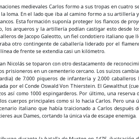
maciones medievales Carlos formo a sus tropas en cuatro s
la loma. En el lado que iba al camino formo a su artillería 
ancos. Esta formación suponía proteger los flancos de proye
, los arqueros y la artillería podían castigar esto desde lo
balleros de Jacopo Galeotto, un fiel condotiero italiano que
raba otro contingente de caballería liderado por el flamenc
línea de frente se extendia casi un kilómetro.
San Nicolás se toparon con otro destacamento de reconocimie
 los prisioneros en un cementerio cercano. Los suizos cambi
rdia) de 7.000 piqueros de infantería y 2.000 caballeros
ada por el Conde Oswald Von Thierstein. El Gewalthut (cue
zos así como 1000 espingarderos. Por último, una reserva d
 cuerpos principales como si lo hacia Carlos. Pero una úl
nario italiano que había traicionado a Carlos después de
ieres aux Dames, cortando la única vía de escape enemiga.
iburgo durante la batalla de Murten en 1475, ilustración d