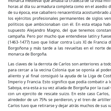
monarca medieval que amaba la crudeza de la vida mili
horas al día su armadura completa como en el asedio d
de su época, ese caballero renacentista acostumbrado a 
los ejércitos profesionales permanentes de siglos ven
políticos que ambicionaban con él. En esta etapa había
supuesto Alejandro Magno, del que tenemos constanc
campaña. Pero por mucho que entendiese latín y fuese
(1463-1477) tuvo que lidiar contra Luis XI de Francia
Borgoñona y más tarde a las revueltas en el norte de 
monarca de Borgoña.
Las claves de la derrota de Carlos son anteriores a t
para cercar a la vecina Colonia que se oponía al poder
aliento y al final consiguió la ayuda de la Liga de Co
Imperio y Francia. Esto significo que podía combatir a
Saboya, era esta a su vez aliada de Borgoña por la cual
con un ejercito de rescate suizo. En este caso Carlo
alrededor de un 75% se perdieron, y el tren de artill
Carlos tuvo que retirarse y dejar atrás muchos de sus v