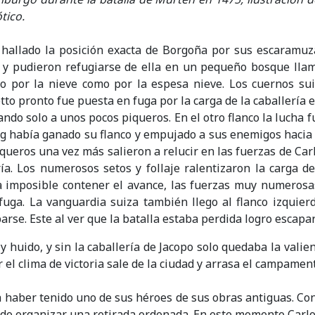
tico.
allado la posición exacta de Borgoña por sus escaramuzad
 y pudieron refugiarse de ella en un pequeño bosque llama
to por la nieve como por la espesa nieve. Los cuernos su
tto pronto fue puesta en fuga por la carga de la caballería 
ndo solo a unos pocos piqueros. En el otro flanco la lucha 
ing había ganado su flanco y empujado a sus enemigos hacia 
ueros una vez más salieron a relucir en las fuerzas de Carlo
ía. Los numerosos setos y follaje ralentizaron la carga d
 imposible contener el avance, las fuerzas muy numeros
a. La vanguardia suiza también llego al flanco izquierdo
arse. Este al ver que la batalla estaba perdida logro escapa
y huido, y sin la caballería de Jacopo solo quedaba la vali
r el clima de victoria sale de la ciudad y arrasa el campament
haber tenido uno de sus héroes de sus obras antiguas. Con g
ando organizar una retirada ordenada. En este momento Carlo