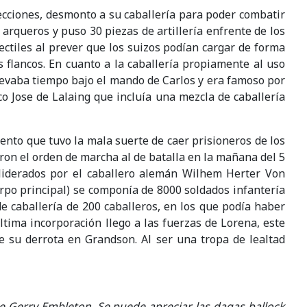
ecciones, desmonto a su caballería para poder combatir
y arqueros y puso 30 piezas de artillería enfrente de los
ctiles al prever que los suizos podían cargar de forma
s flancos. En cuanto a la caballería propiamente al uso
 llevaba tiempo bajo el mando de Carlos y era famoso por
o Jose de Lalaing que incluía una mezcla de caballería
nto que tuvo la mala suerte de caer prisioneros de los
aron el orden de marcha al de batalla en la mañana del 5
 liderados por el caballero alemán Wilhem Herter Von
rpo principal) se componía de 8000 soldados infantería
e caballería de 200 caballeros, en los que podía haber
tima incorporación llego a las fuerzas de Lorena, este
 su derrota en Grandson. Al ser una tropa de lealtad
e Gerry Embleton. Se puede apreciar las dagas ballock