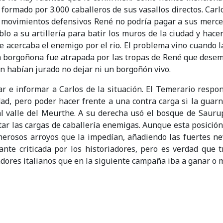
 formado por 3.000 caballeros de sus vasallos directos. Carl
 movimientos defensivos René no podría pagar a sus mercen
blo a su artillería para batir los muros de la ciudad y ha
se acercaba el enemigo por el rio. El problema vino cuando l
 borgoñona fue atrapada por las tropas de René que desemb
on habían jurado no dejar ni un borgoñón vivo.
 e informar a Carlos de la situación. El Temerario respo
ad, pero poder hacer frente a una contra carga si la guarnic
l valle del Meurthe. A su derecha usó el bosque de Saurup
tar las cargas de caballería enemigas. Aunque esta posició
merosos arroyos que la impedían, añadiendo las fuertes nev
ante criticada por los historiadores, pero es verdad que t
res italianos que en la siguiente campaña iba a ganar o mo