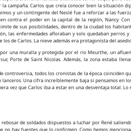
 la campaña. Carlos que creía conocer bien la situación di
nimos y un contingente del Neslé fue a reforzar a las fuerz
n contra el poder en la capital de la región,
Nancy
. Con
imite de sus posibilidades, dentro de la ciudad los habita
ión, las enfermedades afloraban y solo quedaban perros y 
e los de Carlos. La nieve además era protagonista del asedio
por una muralla y protegida por el rio Meurthe, un afluen
sur, Porte de Saint Nicolas. Además, la zona estaba llen
e controversia, todos los cronistas de la época coinciden
y lanceros. Una cifra increíblemente baja si pensamos en los
era vez que Carlos iba a estar en una desventaja total. L
a rebosar de soldados dispuestos a luchar por René salien
nque no hay fuentes que lo confirmen. Como hemos mencion