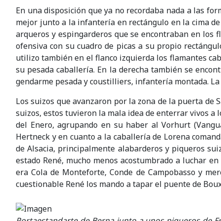
En una disposición que ya no recordaba nada a las for
mejor junto a la infantería en rectángulo en la cima de 
arqueros y espingarderos que se encontraban en los fl
ofensiva con su cuadro de picas a su propio rectángulo
utilizo también en el flanco izquierda los flamantes ca
su pesada caballería. En la derecha también se encont
gendarme pesada y coustilliers, infantería montada. La 
Los suizos que avanzaron por la zona de la puerta de 
suizos, estos tuvieron la mala idea de enterrar vivos a
del Enero, agrupando en su haber al Vorhurt (Vangua
Hertneck y en cuanto a la caballería de Lorena comand
de Alsacia, principalmente alabarderos y piqueros sui
estado René, mucho menos acostumbrado a luchar en los
era Cola de Monteforte, Conde de Campobasso y merce
cuestionable René los mando a tapar el puente de Boux
Portaestandarte de Berna junto a unos piqueros de Fr