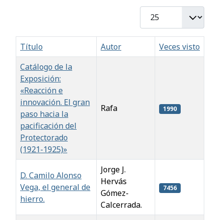
Cantidad
Título
Autor
Veces visto
Catálogo de la
Exposición:
«Reacción e
innovación. El gran
Rafa
1990
paso hacia la
pacificación del
Protectorado
(1921-1925)»
Jorge J.
D. Camilo Alonso
Hervás
Vega, el general de
7456
Gómez-
hierro.
Calcerrada.