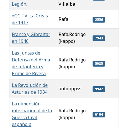
Legión.
Villalba
eGC TV: La Crisis
Rafa
2556
de 1917
Franco y Gibraltar
Rafa.Rodrigo
7943
en 1940
(kappo)
Las Juntas de
Defensa del Arma
Rafa.Rodrigo
5985
de Infantería y
(kappo)
Primo de Rivera
La Revolución de
antonppss
9942
Asturias de 1934
La dimensión
internacional de la
Rafa.Rodrigo
6104
Guerra Civil
(kappo)
española