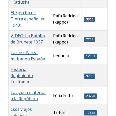
"Katiuska "
El Ejército de
Rafa.Rodrigo
Tierra español en
3366
(kappo)
1940:
VIDEO: La Batalla
Rafa.Rodrigo
2208
de Brunete 1937
(kappo)
La enseñanza
bedunia
12087
militar en España
Historia
Regimiento
9706
Lusitania
La ayuda material
Félix Feito
23720
a la República
Esos viejos
Triton
17872
soldados