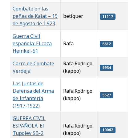
Combate en las
peñas de Kaiat – 19
betiquer
11117
de Agosto de 1.923
Guerra Civil
española: El caza
Rafa
6612
Heinkel-51
Carro de Combate
Rafa.Rodrigo
9934
Verdeja
(kappo)
Las Juntas de
Defensa del Arma
Rafa.Rodrigo
5527
de Infantería
(kappo)
(1917-1922)
GUERRA CIVIL
ESPAÑOLA: El
Rafa.Rodrigo
10062
Tupolev SB-2
(kappo)