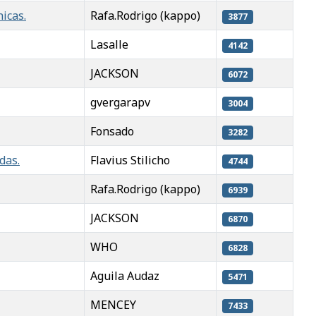
icas.
Rafa.Rodrigo (kappo)
3877
Lasalle
4142
JACKSON
6072
gvergarapv
3004
Fonsado
3282
das.
Flavius Stilicho
4744
Rafa.Rodrigo (kappo)
6939
JACKSON
6870
WHO
6828
Aguila Audaz
5471
MENCEY
7433