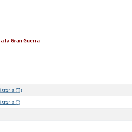
 a la Gran Guerra
storia (II)
storia (I)