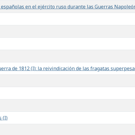
 españolas en el ejército ruso durante las Guerras Napoleón
uerra de 1812 (I): la reivindicación de las fragatas superpesa
 (I)