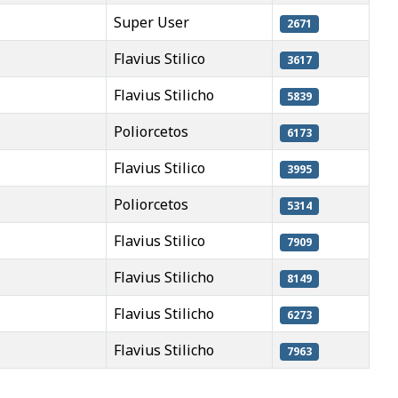
Super User
2671
Flavius Stilico
3617
Flavius Stilicho
5839
Poliorcetos
6173
Flavius Stilico
3995
Poliorcetos
5314
Flavius Stilico
7909
Flavius Stilicho
8149
Flavius Stilicho
6273
Flavius Stilicho
7963