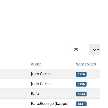
Cantidad
Autor
Veces visto
Juan Carlos
1216
Juan Carlos
1496
Rafa
5544
Rafa.Rodrigo (kappo)
8131