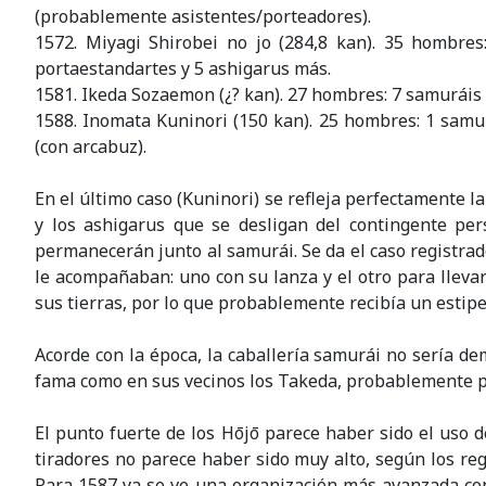
(probablemente asistentes/porteadores).
1572. Miyagi Shirobei no jo (284,8 kan). 35 hombres
portaestandartes y 5 ashigarus más.
1581. Ikeda Sozaemon (¿? kan). 27 hombres: 7 samuráis 
1588. Inomata Kuninori (150 kan). 25 hombres: 1 samur
(con arcabuz).
En el último caso (Kuninori) se refleja perfectamente l
y los ashigarus que se desligan del contingente per
permanecerán junto al samurái. Se da el caso registra
le acompañaban: uno con su lanza y el otro para llev
sus tierras, por lo que probablemente recibía un estipe
Acorde con la época, la caballería samurái no sería de
fama como en sus vecinos los Takeda, probablemente po
El punto fuerte de los Hōjō parece haber sido el uso 
tiradores no parece haber sido muy alto, según los re
Para 1587 ya se ve una organización más avanzada con