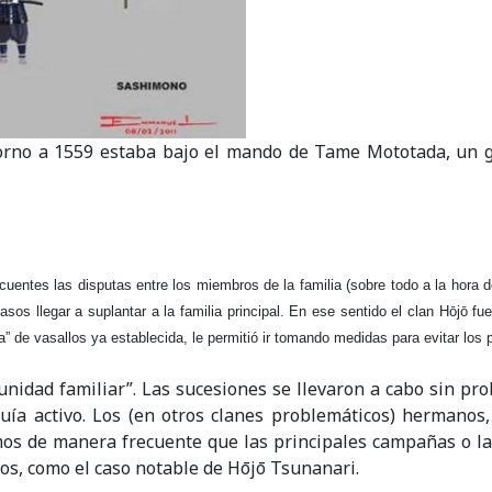
torno a 1559 estaba bajo el mando de Tame Mototada, un g
uentes las disputas entre los miembros de la familia (sobre todo a la hora de
 casos llegar a suplantar a la familia principal. En ese sentido el clan Hōjō 
a” de vasallos ya establecida, le permitió ir tomando medidas para evitar lo
 “unidad familiar”. Las sucesiones se llevaron a cabo sin pro
uía activo. Los (en otros clanes problemáticos) hermanos,
mos de manera frecuente que las principales campañas o l
vos, como el caso notable de Hōjō Tsunanari.