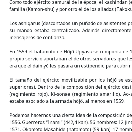
Como todo ejército samurái de la época, el kashindan (
familia (Kamon-shu) y por otro el de los aliados (Takok
Los ashigarus (descontados un puñado de asistentes pe
su mando estaba centralizado. Además directamente 
mensajeros de confianza.
En 1559 el hatamoto de Hōjō Ujiyasu se componía de 12
propio servicio aportaban el de otros servidores que 
era que el daimyō les pasara un estipendio para cubrir
El tamaño del ejército movilizable por los hōjō se 
superiores). Dentro de la composición del ejército dest
(regimiento rojo), Ki-sonae (regimiento amarillo), Ao
estaba asociado a la armada hōjō, al menos en 1559.
Podemos hacernos una cierta idea de la composición del
1556. Guerreros “Inami” (442,4 kan). 56 hombres: 12 jin
1571. Okamoto Masahide (hatamoto) (59 kan). 17 hombre