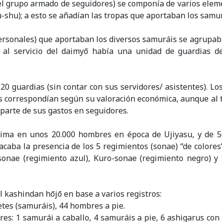
el grupo armado de seguidores) se componía de varios eleme
u-shu); a esto se añadían las tropas que aportaban los samur
rsonales) que aportaban los diversos samuráis se agrupaba
al servicio del daimyō había una unidad de guardias d
0 guardias (sin contar con sus servidores/ asistentes). L
les correspondían según su valoración económica, aunque al 
 parte de sus gastos en seguidores.
estima en unos 20.000 hombres en época de Ujiyasu, y de 
acaba la presencia de los 5 regimientos (sonae) “de colores”
-sonae (regimiento azul), Kuro-sonae (regimiento negro) y
 kashindan hōjō en base a varios registros:
etes (samuráis), 44 hombres a pie.
s: 1 samurái a caballo, 4 samuráis a pie, 6 ashigarus con