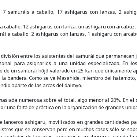
: 7 samuráis a caballo, 17 ashigarus con lanzas, 2 ashi
a caballo, 12 ashigarus con lanza, un ashigaru con arcabuz,
ái a caballo, 2 ashigarus con lanzas, 1 ashigaru con arcab
a división entre los asistentes del samurái que permanecen j
sonal para asignarlos a una unidad especializada. En l
do de un samurái hōjō valorado en 25 kan que únicamente ap
ar la bandera. Como se ve Masahide, miembro del hatamoto,
ndio aparte de las arcas del daimyō.
masiada numerosa sobre el total, algo menor al 20%. En el c
r una falta de práctica en la organización de grandes unid
de lanceros ashigaru, movilizados en grandes cantidades par
gistros que se conservan pero en muchos casos sólo se sab
 unidades de lanceros, arqueros y arcabuceros, siendo la