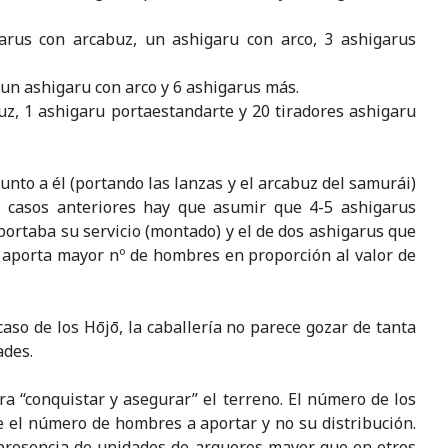
garus con arcabuz, un ashigaru con arco, 3 ashigarus
 un ashigaru con arco y 6 ashigarus más.
uz, 1 ashigaru portaestandarte y 20 tiradores ashigaru
unto a él (portando las lanzas y el arcabuz del samurái)
os casos anteriores hay que asumir que 4-5 ashigarus
ortaba su servicio (montado) y el de dos ashigarus que
 aporta mayor nº de hombres en proporción al valor de
aso de los Hōjō, la caballería no parece gozar de tanta
ades.
a “conquistar y asegurar” el terreno. El número de los
e el número de hombres a aportar y no su distribución.
 presencia de unidades de arqueros mayor que en otros