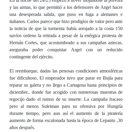
En la noche del 24-25 empezó a llover mojándose la pólvora
y las armas, lo que permitió a los defensores de Argel hacer
una desesperada salida, que puso en fuga a alemanes e
italianos. Carlos parece que hizo prodigios de valor pero ante
la noticia de que la tormenta había arrojado a la costa 150
navíos ordeno la retirada a pesar de la enérgica protesta de
Hernán Cortes, que acostumbrado a sus campañas aztecas,
aseguraba poder conquistar Argel con un reducido
contingente del ejército.
El reembarque, dadas las penosas condiciones atmosféricas
fue dificultoso, El emperador tuvo que parar en Bujía para
reparar su galera y no llego a Cartagena hasta principios de
diciembre,. donde fue acogido con numerosas muestras de
regocijo dado el rumos de su muerte. La campaña fracaso
pero al menos Suleiman paro su ofensiva por Hungría
durante tiempo, pero aun así el aumento de la piratería
aumento de forma escalonada hasta la época de Lepanto ,30
años después.