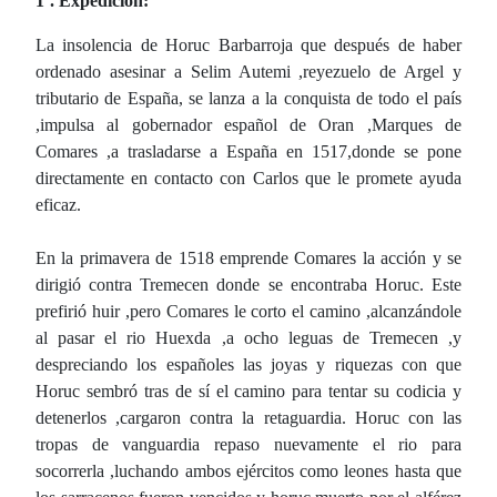
1ª. Expedición:
La insolencia de Horuc Barbarroja que después de haber
ordenado asesinar a Selim Autemi ,reyezuelo de Argel y
tributario de España, se lanza a la conquista de todo el país
,impulsa al gobernador español de Oran ,Marques de
Comares ,a trasladarse a España en 1517,donde se pone
directamente en contacto con Carlos que le promete ayuda
eficaz.
En la primavera de 1518 emprende Comares la acción y se
dirigió contra Tremecen donde se encontraba Horuc. Este
prefirió huir ,pero Comares le corto el camino ,alcanzándole
al pasar el rio Huexda ,a ocho leguas de Tremecen ,y
despreciando los españoles las joyas y riquezas con que
Horuc sembró tras de sí el camino para tentar su codicia y
detenerlos ,cargaron contra la retaguardia. Horuc con las
tropas de vanguardia repaso nuevamente el rio para
socorrerla ,luchando ambos ejércitos como leones hasta que