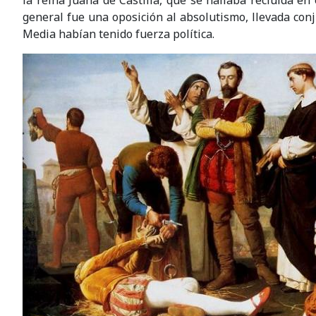
la reina Juana de Castilla, que se hallaba recluida en
general fue una oposición al absolutismo, llevada conj
Media habían tenido fuerza política.