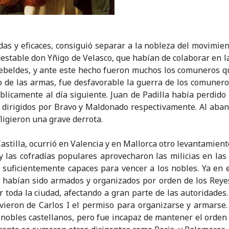
pidas y eficaces, consiguió separar a la nobleza del movim
estable don Yñigo de Velasco, que habían de colaborar en la 
 rebeldes, y ante este hecho fueron muchos los comuneros q
no de las armas, fue desfavorable la guerra de los comunero
úblicamente al día siguiente. Juan de Padilla había perdid
, dirigidos por Bravo y Maldonado respectivamente. Al aba
fligieron una grave derrota.
stilla, ocurrió en Valencia y en Mallorca otro levantamie
 y las cofradías populares aprovecharon las milicias en la
o suficientemente capaces para vencer a los nobles. Ya en 
 habían sido armados y organizados por orden de los Reyes 
 toda la ciudad, afectando a gran parte de las autoridades.
uvieron de Carlos I el permiso para organizarse y armarse
obles castellanos, pero fue incapaz de mantener el orden y