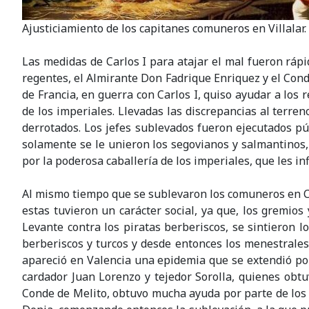
Ajusticiamiento de los capitanes comuneros en Villalar.
Las medidas de Carlos I para atajar el mal fueron rá
regentes, el Almirante Don Fadrique Enriquez y el Cond
de Francia, en guerra con Carlos I, quiso ayudar a los
de los imperiales. Llevadas las discrepancias al terre
derrotados. Los jefes sublevados fueron ejecutados p
solamente se le unieron los segovianos y salmantinos
por la poderosa caballería de los imperiales, que les in
Al mismo tiempo que se sublevaron los comuneros en Ca
estas tuvieron un carácter social, ya que, los gremios
Levante contra los piratas berberiscos, se sintieron l
berberiscos y turcos y desde entonces los menestrales
apareció en Valencia una epidemia que se extendió por
cardador Juan Lorenzo y tejedor Sorolla, quienes obt
Conde de Melito, obtuvo mucha ayuda por parte de los n