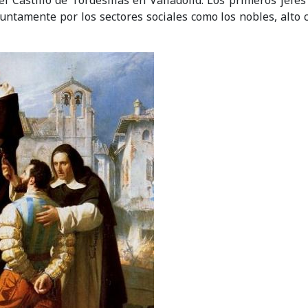
 el Castillo de Tordesillas en Valladolid. Los primeros jefe
untamente por los sectores sociales como los nobles, alto c