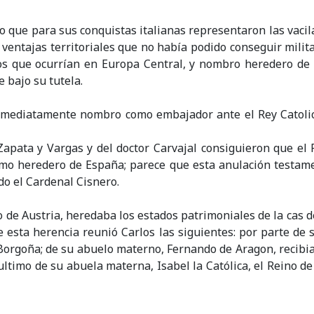
gro que para sus conquistas italianas representaron las vaci
ventajas territoriales que no había podido conseguir milita
os que ocurrían en Europa Central, y nombro heredero de 
 bajo su tutela.
 inmediatamente nombro como embajador ante el Rey Catolic
Zapata y Vargas y del doctor Carvajal consiguieron que el 
mo heredero de España; parece que esta anulación testamen
o el Cardenal Cisnero.
e Austria, heredaba los estados patrimoniales de la cas de A
 esta herencia reunió Carlos las siguientes: por parte de 
 Borgoña; de su abuelo materno, Fernando de Aragon, recibi
ltimo de su abuela materna, Isabel la Católica, el Reino de C