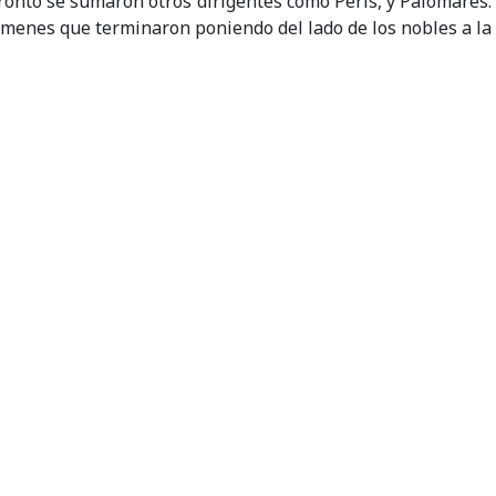
ronto se sumaron otros dirigentes como Peris, y Palomares
ímenes que terminaron poniendo del lado de los nobles a la