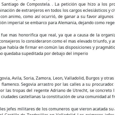
 Santiago de Compostela. . La petición que hizo a los p
inación de extranjeros en todos los cargos eclesiásticos y ci
 con animo, como así ocurrió, de ganar a su favor algunos 
ción imperial se embarco para Alemania, dejando como regen
ue mas honorifica que real, ya que a causa de la organiz
consejeros lo consideraron como el mas elevado triunfo, y 
que había de firmar en común las disposiciones y pragmáti
no quedaba supeditada por debajo del imperio
ovia, Avila, Soria, Zamora, Leon, Valladolid, Burgos y otras
amenco. Segovia arrastro por las calles a su procurador. 
or las tropas del regente Adriano de Utrecht, se concreto l
iudades castellanas la constitución de una comunidad al fre
es jefes militares de los comuneros que vieron acatada su a