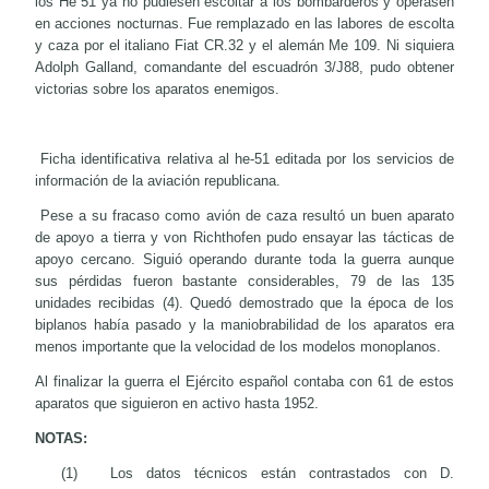
los He 51 ya no pudiesen escoltar a los bombarderos y operasen
en acciones nocturnas. Fue remplazado en las labores de escolta
y caza por el italiano Fiat CR.32 y el alemán Me 109. Ni siquiera
Adolph Galland, comandante del escuadrón 3/J88, pudo obtener
victorias sobre los aparatos enemigos.
Ficha identificativa relativa al he-51 editada por los servicios de
información de la aviación republicana.
Pese a su fracaso como avión de caza resultó un buen aparato
de apoyo a tierra y von Richthofen pudo ensayar las tácticas de
apoyo cercano. Siguió operando durante toda la guerra aunque
sus pérdidas fueron bastante considerables, 79 de las 135
unidades recibidas (4). Quedó demostrado que la época de los
biplanos había pasado y la maniobrabilidad de los aparatos era
menos importante que la velocidad de los modelos monoplanos.
Al finalizar la guerra el Ejército español contaba con 61 de estos
aparatos que siguieron en activo hasta 1952.
NOTAS:
(1)
Los datos técnicos están contrastados con D.