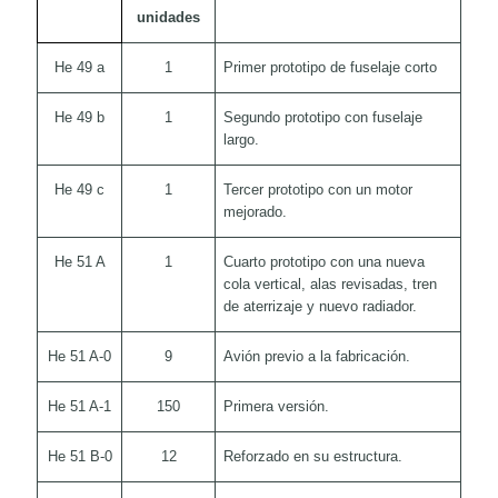
unidades
He 49 a
1
Primer prototipo de fuselaje corto
He 49 b
1
Segundo prototipo con fuselaje
largo.
He 49 c
1
Tercer prototipo con un motor
mejorado.
He 51 A
1
Cuarto prototipo con una nueva
cola vertical, alas revisadas, tren
de aterrizaje y nuevo radiador.
He 51 A-0
9
Avión previo a la fabricación.
He 51 A-1
150
Primera versión.
He 51 B-0
12
Reforzado en su estructura.