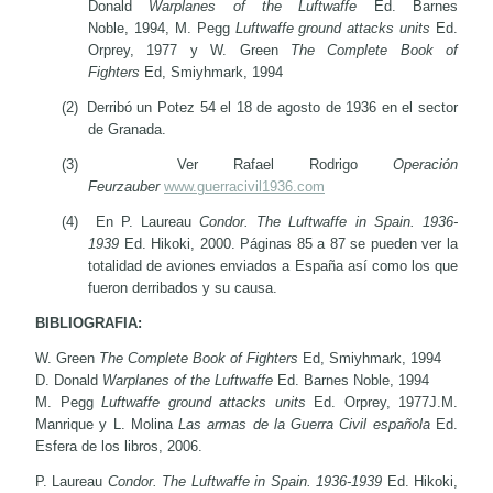
Donald
Warplanes of the Luftwaffe
Ed.
Barnes
Noble, 1994, M. Pegg
Luftwaffe ground attacks units
Ed.
Orprey, 1977 y W. Green
The Complete Book of
Fighters
Ed, Smiyhmark, 1994
(2)
Derribó un Potez 54 el 18 de agosto de 1936 en el sector
de Granada.
(3)
Ver Rafael Rodrigo
Operación
Feurzauber
www.guerracivil1936.com
(4)
En P. Laureau
Condor. The Luftwaffe in Spain. 1936-
1939
Ed. Hikoki, 2000.
Páginas 85 a 87 se pueden ver la
totalidad de aviones enviados a España así como los que
fueron derribados y su causa.
BIBLIOGRAFIA:
W. Green
The Complete Book of Fighters
Ed, Smiyhmark, 1994
D. Donald
Warplanes of the Luftwaffe
Ed. Barnes Noble, 1994
M. Pegg
Luftwaffe ground attacks units
Ed. Orprey, 1977
J.M.
Manrique y L. Molina
Las armas de la Guerra Civil española
Ed.
Esfera de los libros, 2006.
P. Laureau
Condor. The Luftwaffe in Spain. 1936-1939
Ed. Hikoki,