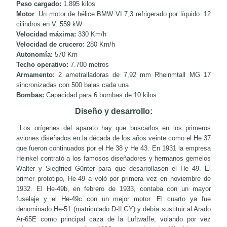
Peso cargado:
1.895 kilos
Motor
: Un motor de hélice BMW VI 7,3 refrigerado por líquido. 12
cilindros en V. 559 kW
Velocidad máxima:
330 Km/h
Velocidad de crucero:
280 Km/h
Autonomía
: 570 Km
Techo operativo:
7.700 metros
Armamento:
2 ametralladoras de 7,92 mm Rheinmtall MG 17
sincronizadas con 500 balas cada una
Bombas:
Capacidad para 6 bombas de 10 kilos
Diseño y desarrollo:
Los orígenes del aparato hay que buscarlos en los primeros
aviones diseñados en la década de los años veinte como el He 37
que fueron continuados por el He 38 y He 43. En 1931 la empresa
Heinkel contrató a los famosos diseñadores y hermanos gemelos
Walter y Siegfried Günter para que desarrollasen el He 49. El
primer prototipo, He-49 a voló por primera vez en noviembre de
1932. El He-49b, en febrero de 1933, contaba con un mayor
fuselaje y el He-49c con un mejor motor. El cuarto ya fue
denominado He-51 (matriculado D-ILGY) y debía sustituir al Arado
Ar-65E como principal caza de la Luftwaffe, volando por vez