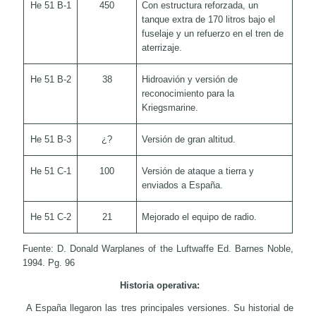
He 51 B-1
450
Con estructura reforzada, un
tanque extra de 170 litros bajo el
fuselaje y un refuerzo en el tren de
aterrizaje.
He 51 B-2
38
Hidroavión y versión de
reconocimiento para la
Kriegsmarine.
He 51 B-3
¿?
Versión de gran altitud.
He 51 C-1
100
Versión de ataque a tierra y
enviados a España.
He 51 C-2
21
Mejorado el equipo de radio.
Fuente: D. Donald Warplanes of the Luftwaffe Ed.
Barnes Noble,
1994. Pg. 96
Historia operativa:
A España llegaron las tres principales versiones. Su historial de