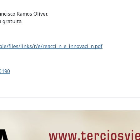
ancisco Ramos Oliver.
 gratuita.
e/files/links/r/e/reacci_n_e_innovaci_n.pdf
30190