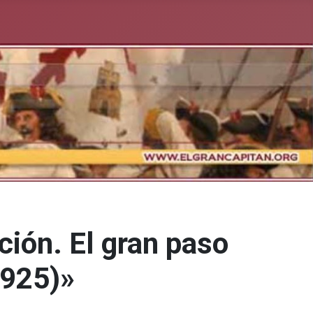
ción. El gran paso
1925)»