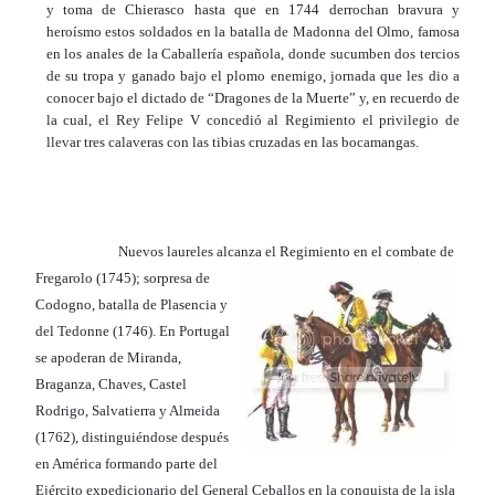
y toma de Chierasco hasta que en 1744 derrochan bravura y
heroísmo estos soldados en la batalla de Madonna del Olmo, famosa
en los anales de la Caballería española, donde sucumben dos tercios
de su tropa y ganado bajo el plomo enemigo, jornada que les dio a
conocer bajo el dictado de “Dragones de la Muerte” y, en recuerdo de
la cual, el Rey Felipe V concedió al Regimiento el privilegio de
llevar tres calaveras con las tibias cruzadas en las bocamangas.
Nuevos laureles alcanza el Regimiento en el combate de
Fregarolo (1745);
sorpresa de
Codogno, batalla de Plasencia y
del Tedonne (1746). En Portugal
se apoderan de Miranda,
Braganza, Chaves, Castel
Rodrigo, Salvatierra y Almeida
(1762), distinguiéndose después
en América formando parte del
Ejército expedicionario del General Ceballos en la conquista de la isla