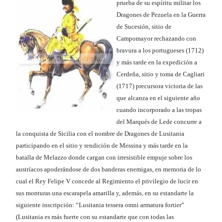
prueba de su espíritu militar los
Dragones de Pezuela en la Guerra
de Sucesión, sitio de
Campomayor rechazando con
bravura a los portugueses (1712)
y más tarde en la expedición a
Cerdeña, sitio y toma de Cagliari
(1717) precursora victoria de las
que alcanza en el siguiente año
cuando incorporado a las tropas
del Marqués de Lede concurre a
la conquista de Sicilia con el nombre de Dragones de Lusitania
participando en el sitio y rendición de Messina y más tarde en la
batalla de Melazzo donde cargan con irresistible empuje sobre los
austríacos apoderándose de dos banderas enemigas, en memoria de lo
cual el Rey Felipe V concede al Regimiento el privilegio de lucir en
sus monturas una escarapela amarilla y, además, en su estandarte la
siguiente inscripción: “Lusitania tessera omni armatura fortier”
(Lusitania es más fuerte con su estandarte que con todas las