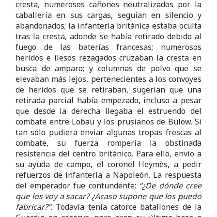
cresta, numerosos cañones neutralizados por la
caballería en sus cargas, seguían en silencio y
abandonados; la infantería británica estaba oculta
tras la cresta, adonde se había retirado debido al
fuego de las baterías francesas; numerosos
heridos e ilesos rezagados cruzaban la cresta en
busca de amparo; y columnas de polvo que se
elevaban más lejos, pertenecientes a los convoyes
de heridos que se retiraban, sugerían que una
retirada parcial había empezado, incluso a pesar
que desde la derecha llegaba el estruendo del
combate entre Lobau y los prusianos de Bülow. Si
tan sólo pudiera enviar algunas tropas frescas al
combate, su fuerza rompería la obstinada
resistencia del centro británico. Para ello, envío a
su ayuda de campo, el coronel Heymès, a pedir
refuerzos de infantería a Napoleón. La respuesta
del emperador fue contundente:
“¿De dónde
cree
que los voy a sacar? ¿Acaso supone que los puedo
fabricar?”
. Todavía tenía catorce batallones de la