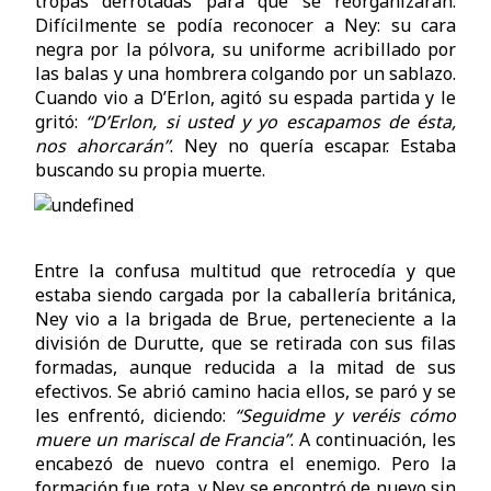
tropas derrotadas para que se reorganizaran.
Difícilmente se podía reconocer a Ney: su cara
negra por la pólvora, su uniforme acribillado por
las balas y una hombrera colgando por un sablazo.
Cuando vio a D’Erlon, agitó su espada partida y le
gritó:
“D’Erlon, si usted y yo escapamos de ésta,
nos ahorcarán”
. Ney no quería escapar. Estaba
buscando su propia muerte.
Entre la confusa multitud que retrocedía y que
estaba siendo cargada por la caballería británica,
Ney vio a la brigada de Brue, perteneciente a la
división de Durutte, que se retirada con sus filas
formadas, aunque reducida a la mitad de sus
efectivos. Se abrió camino hacia ellos, se paró y se
les enfrentó, diciendo:
“Seguidme y veréis cómo
muere un mariscal de
Francia”
. A continuación, les
encabezó de nuevo contra el enemigo. Pero la
formación fue rota, y Ney se encontró de nuevo sin