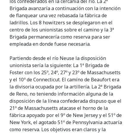
los confederados en la cercanía del río. La 2ª
Brigada avanzaría a continuación con la intención
de flanquear una vez rebasada la fábrica de
ladrillos. Los 8 howitzers se desplegaron en el
centro de los unionistas sobre el camino y la 3ª
Brigada permanecería como reserva para ser
empleada en donde fuese necesaria.
Partiendo desde el río Neuse la disposición
unionista sería la siguiente: La 1ª Brigada de
Foster con los 25º, 24º, 27º y 23º de Massachusetts
y el 10º de Connecticut. El camíno de Beaufort era
la divisoria ocupada por la artillería. La 2ª Brigada
de Reno, no teniendo información alguna de la
disposición de la línea confederada dispuso que el
21º de Massachusetts atacase el horno de la
fábrica apoyado por el 9º de New Jersey y el 51º de
New York, el agotado 51º de Pennsylvania actuaría
como reserva. Los objetivos eran claros y la