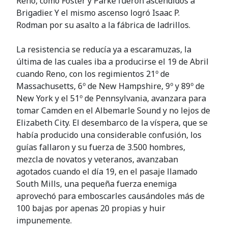
Reno, como Foster y Parke fueron ascendidos a
Brigadier. Y el mismo ascenso logró Isaac P.
Rodman por su asalto a la fábrica de ladrillos.
La resistencia se reducía ya a escaramuzas, la
última de las cuales iba a producirse el 19 de Abril
cuando Reno, con los regimientos 21º de
Massachusetts, 6º de New Hampshire, 9º y 89º de
New York y el 51º de Pennsylvania, avanzara para
tomar Camden en el Albemarle Sound y no lejos de
Elizabeth City. El desembarco de la víspera, que se
había producido una considerable confusión, los
guías fallaron y su fuerza de 3.500 hombres,
mezcla de novatos y veteranos, avanzaban
agotados cuando el día 19, en el pasaje llamado
South Mills, una pequeña fuerza enemiga
aprovechó para emboscarles causándoles más de
100 bajas por apenas 20 propias y huir
impunemente.