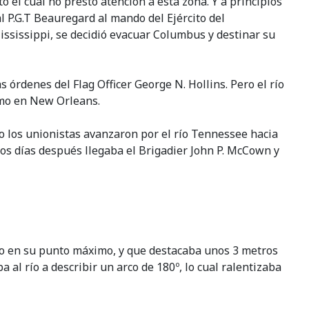
 el cual no prestó atención a esta zona. Y a principios
l P.G.T Beauregard al mando del Ejército del
Mississippi, se decidió evacuar Columbus y destinar su
 órdenes del Flag Officer George N. Hollins. Pero el río
omo en New Orleans.
o los unionistas avanzaron por el río Tennessee hacia
Dos días después llegaba el Brigadier John P. McCown y
ho en su punto máximo, y que destacaba unos 3 metros
 al río a describir un arco de 180º, lo cual ralentizaba