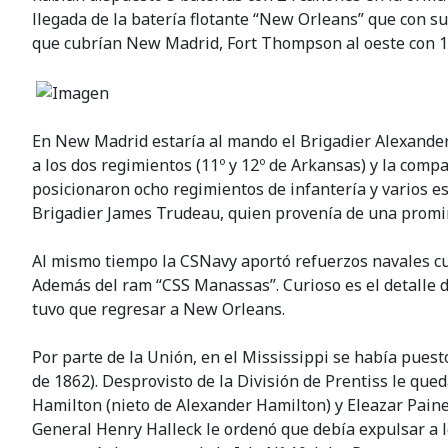
llegada de la batería flotante “New Orleans” que con su
que cubrían New Madrid, Fort Thompson al oeste con 14
En New Madrid estaría al mando el Brigadier Alexander P
a los dos regimientos (11º y 12º de Arkansas) y la comp
posicionaron ocho regimientos de infantería y varios es
Brigadier James Trudeau, quien provenía de una promi
Al mismo tiempo la CSNavy aportó refuerzos navales cuan
Además del ram “CSS Manassas”. Curioso es el detalle 
tuvo que regresar a New Orleans.
Por parte de la Unión, en el Mississippi se había puesto
de 1862). Desprovisto de la División de Prentiss le que
Hamilton (nieto de Alexander Hamilton) y Eleazar Paine
General Henry Halleck le ordenó que debía expulsar a l