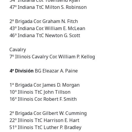
34º Indiana Cor. Townsend Ryan
47º Indiana TtC Milton S. Robinson
2ª Brigada Cor. Graham N. Fitch
43º Indiana Cor. William E. McLean
46º Indiana TtC Newton G. Scott
Cavalry
7º Illinois Cavalry Cor. William P. Kellog
4ª División
BG Eleazar A. Paine
1ª Brigada Cor. James D. Morgan
10º Illinois TtC John Tillson
16º Illinois Cor. Robert F. Smith
2ª Brigada Cor. Gilbert W. Cumming
22º Illinois TtC Harrison E. Hart
51º Illinois TtC Luther P. Bradley