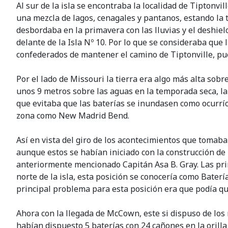
Al sur de la isla se encontraba la localidad de Tiptonvi
una mezcla de lagos, cenagales y pantanos, estando la ti
desbordaba en la primavera con las lluvias y el deshiel
delante de la Isla Nº 10. Por lo que se consideraba qu
confederados de mantener el camino de Tiptonville, pue
Por el lado de Missouri la tierra era algo más alta sobr
unos 9 metros sobre las aguas en la temporada seca, la
que evitaba que las baterías se inundasen como ocurrío 
zona como New Madrid Bend.
Así en vista del giro de los acontecimientos que tomab
aunque estos se habían iniciado con la construcción de 
anteriormente mencionado Capitán Asa B. Gray. Las pri
norte de la isla, esta posición se conocería como Baterí
principal problema para esta posición era que podía qu
Ahora con la llegada de McCown, este si dispuso de los
habían dispuesto 5 baterías con 24 cañones en la orilla 