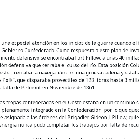
o una especial atención en los inicios de la guerra cuando 
el Gobierno Confederado. Como respuesta a este plan de inva
amiento defensivo se encontraba Fort Pillow, a unas 40 mill
ión defensiva que cerraba el curso del río. Esta posición 
este”, cerraba la navegación con una gruesa cadena y estab
Polk”, que disparaba proyectiles de 128 libras hasta 3 mill
Batalla de Belmont en Noviembre de 1861.
las tropas confederadas en el Oeste estaba en un contínuo
o plenamente integrado en la Confederación, por lo que qu
e asignada a las órdenes del Brigadier Gideon J. Pillow, qui
nergía nunca pudo completar los trabajos por falta de recu