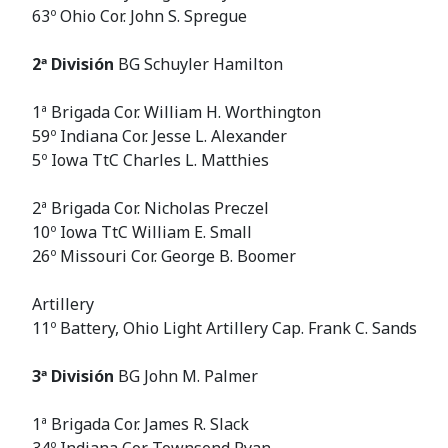
63º Ohio Cor. John S. Spregue
2ª División
BG Schuyler Hamilton
1ª Brigada Cor. William H. Worthington
59º Indiana Cor. Jesse L. Alexander
5º Iowa TtC Charles L. Matthies
2ª Brigada Cor. Nicholas Preczel
10º Iowa TtC William E. Small
26º Missouri Cor. George B. Boomer
Artillery
11º Battery, Ohio Light Artillery Cap. Frank C. Sands
3ª División
BG John M. Palmer
1ª Brigada Cor. James R. Slack