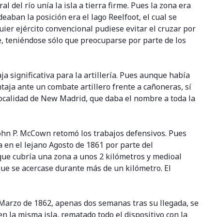
 del río unía la isla a tierra firme. Pues la zona era
eaban la posición era el lago Reelfoot, el cual se
ier ejército convencional pudiese evitar el cruzar por
e, teniéndose sólo que preocuparse por parte de los
ja significativa para la artillería. Pues aunque había
aja ante un combate artillero frente a cañoneras, sí
 localidad de New Madrid, que daba el nombre a toda la
John P. McCown retomó los trabajos defensivos. Pues
a en el lejano Agosto de 1861 por parte del
que cubría una zona a unos 2 kilómetros y medioal
 que se acercase durante más de un kilómetro. El
 Marzo de 1862, apenas dos semanas tras su llegada, se
en la misma isla, rematado todo el dispositivo con la