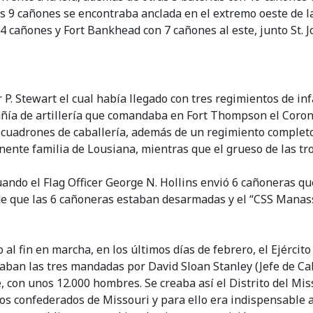
s 9 cañones se encontraba anclada en el extremo oeste de la
 cañones y Fort Bankhead con 7 cañones al este, junto St. 
. Stewart el cual había llegado con tres regimientos de inf
añía de artillería que comandaba en Fort Thompson el Corone
cuadrones de caballería, además de un regimiento completo d
nente familia de Lousiana, mientras que el grueso de las 
do el Flag Officer George N. Hollins envió 6 cañoneras que 
de que las 6 cañoneras estaban desarmadas y el “CSS Manassa
 al fin en marcha, en los últimos días de febrero, el Ejércit
daban las tres mandadas por David Sloan Stanley (Jefe de Ca
, con unos 12.000 hombres. Se creaba así el Distrito del Mi
os confederados de Missouri y para ello era indispensable ac