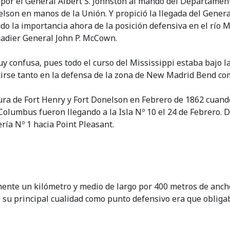
 por el General Albert S. Johnston al mando del Departamento
elson en manos de la Unión. Y propició la llegada del Genera
do la importancia ahora de la posición defensiva en el río 
igadier General John P. McCown.
 confusa, pues todo el curso del Mississippi estaba bajo las
tirse tanto en la defensa de la zona de New Madrid Bend c
ura de Fort Henry y Fort Donelson en Febrero de 1862 cuand
 Columbus fueron llegando a la Isla Nº 10 el 24 de Febrero. 
ría Nº 1 hacia Point Pleasant.
mente un kilómetro y medio de largo por 400 metros de anc
 su principal cualidad como punto defensivo era que obligaba