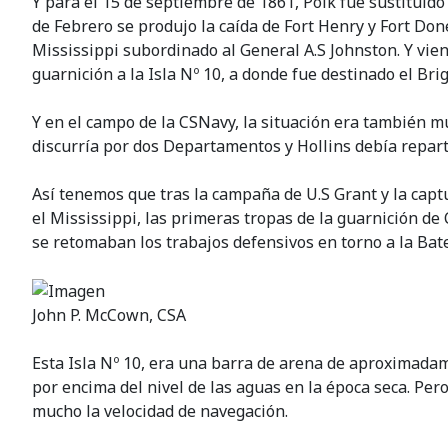
Y para el 15 de septiembre de 1861, Polk fue sustituido
de Febrero se produjo la caída de Fort Henry y Fort Don
Mississippi subordinado al General A.S Johnston. Y vien
guarnición a la Isla Nº 10, a donde fue destinado el Br
Y en el campo de la CSNavy, la situación era también muy
discurría por dos Departamentos y Hollins debía repar
Así tenemos que tras la campaña de U.S Grant y la capt
el Mississippi, las primeras tropas de la guarnición de
se retomaban los trabajos defensivos en torno a la Bate
John P. McCown, CSA
Esta Isla Nº 10, era una barra de arena de aproximada
por encima del nivel de las aguas en la época seca. Pero
mucho la velocidad de navegación.