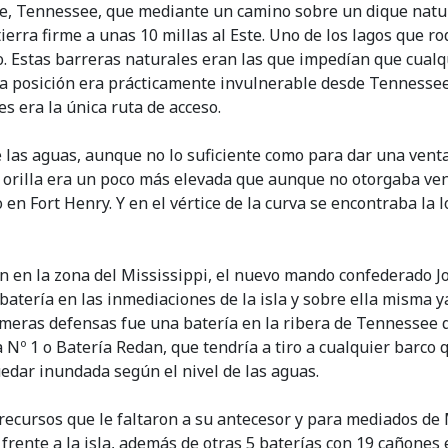
lle, Tennessee, que mediante un camino sobre un dique natural
erra firme a unas 10 millas al Este. Uno de los lagos que rod
o. Estas barreras naturales eran las que impedían que cualqu
e la posición era prácticamente invulnerable desde Tennesse
s era la única ruta de acceso.
e las aguas, aunque no lo suficiente como para dar una venta
 orilla era un poco más elevada que aunque no otorgaba vent
en Fort Henry. Y en el vértice de la curva se encontraba la
an en la zona del Mississippi, el nuevo mando confederado 
batería en las inmediaciones de la isla y sobre ella misma y
meras defensas fue una batería en la ribera de Tennessee 
a Nº 1 o Batería Redan, que tendría a tiro a cualquier barco
edar inundada según el nivel de las aguas.
 recursos que le faltaron a su antecesor y para mediados de
frente a la isla, además de otras 5 baterías con 19 cañones 