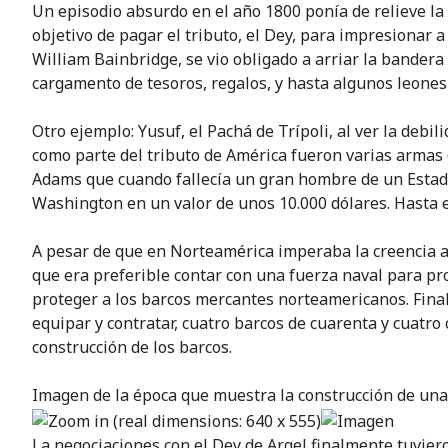
Un episodio absurdo en el año 1800 ponía de relieve la
objetivo de pagar el tributo, el Dey, para impresionar a
William Bainbridge, se vio obligado a arriar la bander
cargamento de tesoros, regalos, y hasta algunos leones
Otro ejemplo: Yusuf, el Pachá de Trípoli, al ver la deb
como parte del tributo de América fueron varias armas
Adams que cuando fallecía un gran hombre de un Estado 
Washington en un valor de unos 10.000 dólares. Hasta e
A pesar de que en Norteamérica imperaba la creencia ai
que era preferible contar con una fuerza naval para pro
proteger a los barcos mercantes norteamericanos. Final
equipar y contratar, cuatro barcos de cuarenta y cuatro
construcción de los barcos.
Imagen de la época que muestra la construcción de una
La negociaciones con el Dey de Argel finalmente tuviero