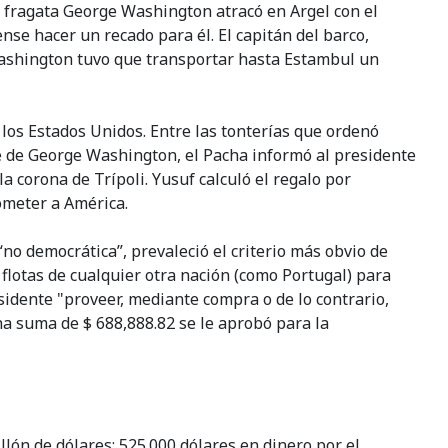
a fragata George Washington atracó en Argel con el
nse hacer un recado para él. El capitán del barco,
e Washington tuvo que transportar hasta Estambul un
 los Estados Unidos. Entre las tonterías que ordenó
e de George Washington, el Pacha informó al presidente
corona de Trípoli. Yusuf calculó el regalo por
ometer a América.
o democrática”, prevaleció el criterio más obvio de
 flotas de cualquier otra nación (como Portugal) para
idente "proveer, mediante compra o de lo contrario,
na suma de $ 688,888.82 se le aprobó para la
llón de dólares: 525.000 dólares en dinero por el