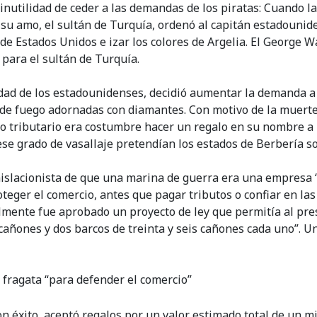
 inutilidad de ceder a las demandas de los piratas: Cuando l
 su amo, el sultán de Turquía, ordenó al capitán estadounide
a de Estados Unidos e izar los colores de Argelia. El Georg
 para el sultán de Turquía.
ilidad de los estadounidenses, decidió aumentar la demanda a
 de fuego adornadas con diamantes. Con motivo de la muert
tributario era costumbre hacer un regalo en su nombre a la 
se grado de vasallaje pretendían los estados de Berbería s
slacionista de que una marina de guerra era una empresa “n
teger el comercio, antes que pagar tributos o confiar en las
mente fue aprobado un proyecto de ley que permitía al pres
 cañones y dos barcos de treinta y seis cañones cada uno”. U
 fragata “para defender el comercio”
n éxito, aceptó regalos por un valor estimado total de un mi