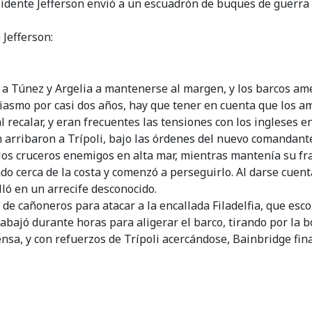
residente Jefferson envió a un escuadrón de buques de guerr
 Jefferson:
a Túnez y Argelia a mantenerse al margen, y los barcos am
siasmo por casi dos años, hay que tener en cuenta que los a
recalar, y eran frecuentes las tensiones con los ingleses e
xen arribaron a Trípoli, bajo las órdenes del nuevo comand
 los cruceros enemigos en alta mar, mientras mantenía su fr
ndo cerca de la costa y comenzó a perseguirlo. Al darse cuen
ló en un arrecife desconocido.
 de cañoneros para atacar a la encallada Filadelfia, que es
rabajó durante horas para aligerar el barco, tirando por la 
efensa, y con refuerzos de Trípoli acercándose, Bainbridge fin