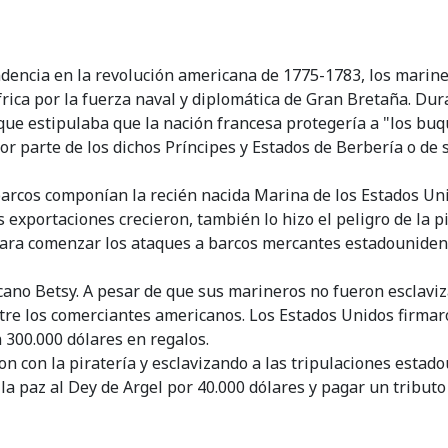
ndencia en la revolución americana de 1775-1783, los mari
África por la fuerza naval y diplomática de Gran Bretaña. Dur
 que estipulaba que la nación francesa protegería a "los b
por parte de los dichos Príncipes y Estados de Berbería o de 
 barcos componían la recién nacida Marina de los Estados Uni
exportaciones crecieron, también lo hizo el peligro de la pi
 para comenzar los ataques a barcos mercantes estadouniden
cano Betsy. A pesar de que sus marineros no fueron esclavi
ntre los comerciantes americanos. Los Estados Unidos firma
 300.000 dólares en regalos.
aron con la piratería y esclavizando a las tripulaciones est
 la paz al Dey de Argel por 40.000 dólares y pagar un tribut