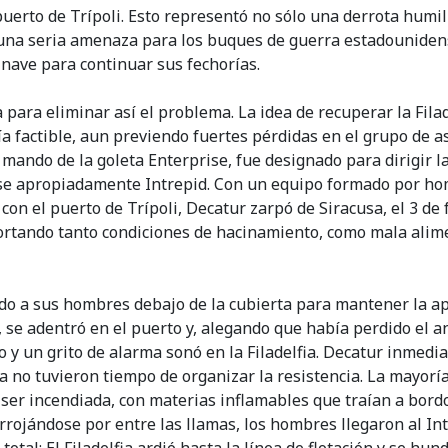
l puerto de Trípoli. Esto representó no sólo una derrota humil
una seria amenaza para los buques de guerra estadounidens
 nave para continuar sus fechorías.
ara eliminar así el problema. La idea de recuperar la Filadel
ía factible, aun previendo fuertes pérdidas en el grupo de a
l mando de la goleta Enterprise, fue designado para dirigir l
e apropiadamente Intrepid. Con un equipo formado por homb
con el puerto de Trípoli, Decatur zarpó de Siracusa, el 3 de
rtando tanto condiciones de hacinamiento, como mala alime
ndo a sus hombres debajo de la cubierta para mantener la a
, se adentró en el puerto y, alegando que había perdido el anc
o y un grito de alarma sonó en la Filadelfia. Decatur inmed
ta no tuvieron tiempo de organizar la resistencia. La mayorí
er incendiada, con materias inflamables que traían a bordo
rrojándose por entre las llamas, los hombres llegaron al In