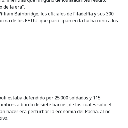
ndió, mientras que ninguno de los atacantes resultó
 de la era".
liam Bainbridge, los oficiales de Filadelfia y sus 300
na de los EE.UU. que participan en la lucha contra los
poli estaba defendido por 25.000 soldados y 115
mbres a bordo de siete barcos, de los cuales sólo el
an hacer era perturbar la economía del Pachá, al no
iva.