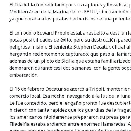
El Filadelfia fue reflotado por sus captores y llevado a
Mediterráneo de la Marina de los EE.UU, sino también 
ya que dotaba a los piratas berberiscos de una potente
El comodoro Edward Preble estaba resuelto a destruirla p
pocas posibilidades de éxito, pero su destrucción parec
peligrosa misión. El teniente Stephen Decatur, oficial a
bergantín recientemente capturado, que pasó a llamars
además de un piloto de Sicilia que estaba familiarizado 
demoraron durante casi dos semanas, con la gente sopo
embarcación.
El 16 de febrero Decatur se acercó a Trípoli, mantenie
comercio local. Esa noche, navegando a la luz de la luna
Le fue concedido, pero el engaño pronto fue descubiert
hicieron con tanta rapidez que los guardias de la fraga
los americanos rápidamente prepararon su presa para s
Filadelfia estaba ardiendo entre enormes llamaradas. A