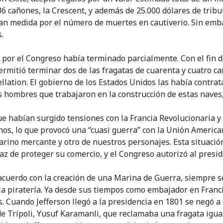
6 cañones, la Crescent, y además de 25.000 dólares de tribu
n medida por el número de muertes en cautiverio. Sin embarg
.
por el Congreso había terminado parcialmente. Con el fin de 
rmitió terminar dos de las fragatas de cuarenta y cuatro ca
lation. El gobierno de los Estados Unidos las había contrata
 hombres que trabajaron en la construcción de estas naves, 
ue habían surgido tensiones con la Francia Revolucionaria 
, lo que provocó una “cuasi guerra” con la Unión American
rino mercante y otro de nuestros personajes. Esta situación
z de proteger su comercio, y el Congreso autorizó al presi
acuerdo con la creación de una Marina de Guerra, siempre se
 la piratería. Ya desde sus tiempos como embajador en Franc
as. Cuando Jefferson llegó a la presidencia en 1801 se negó
 de Trípoli, Yusuf Karamanli, que reclamaba una fragata igua