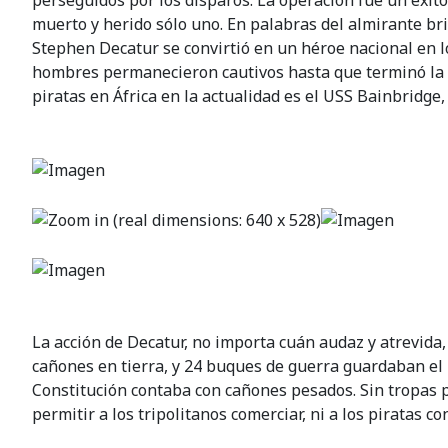
perseguidos por los disparos. La operación fue un éxito 
muerto y herido sólo uno. En palabras del almirante bri
Stephen Decatur se convirtió en un héroe nacional en lo
hombres permanecieron cautivos hasta que terminó la gu
piratas en África en la actualidad es el USS Bainbridge
La acción de Decatur, no importa cuán audaz y atrevida,
cañones en tierra, y 24 buques de guerra guardaban el p
Constitución contaba con cañones pesados. Sin tropas p
permitir a los tripolitanos comerciar, ni a los piratas c