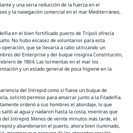
lante y una seria reducción de la fuerza en el
es y la navegación comercial en el mar Mediterráneo,
fia en el bien fortificado puerto de Trípoli ofrecía
salto. No hubo escasez de voluntarios para esta
a operación, que se llevaría a cabo utilizando un
res del Enterprise y del buque insignia Constitución,
 febrero de 1804. Las tormentas en el mar los
ntación y un estado general de poca higiene en la
pariencia del Intrepid como si fuese un buque de
la, solicitó permiso para amarrar junto a la Filadelfia.
iatamente ordenó a sus hombres el abordaje, lo que
a saltó al agua y nadaron hasta la costa, mientras que
 del Intrepid. Menos de veinte minutos más tarde, el
trepid y abandonaron el puerto, ahora bien iluminado,