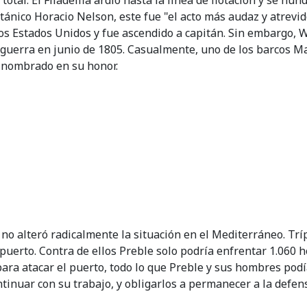
total: El Filadelfia ardió hasta la línea de flotación y se hu
tánico Horacio Nelson, este fue "el acto más audaz y atrevido
s Estados Unidos y fue ascendido a capitán. Sin embargo, Wil
erra en junio de 1805. Casualmente, uno de los barcos Mari
, nombrado en su honor.
 no alteró radicalmente la situación en el Mediterráneo. Trí
uerto. Contra de ellos Preble solo podría enfrentar 1.060 ho
ara atacar el puerto, todo lo que Preble y sus hombres podí
ontinuar con su trabajo, y obligarlos a permanecer a la defens