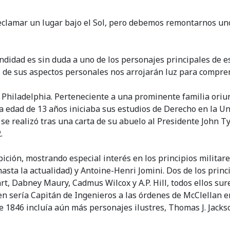
reclamar un lugar bajo el Sol, pero debemos remontarnos un
idad es sin duda a uno de los personajes principales de es
de sus aspectos personales nos arrojarán luz para compren
n Philadelphia. Perteneciente a una prominente familia ori
 edad de 13 años iniciaba sus estudios de Derecho en la Un
t se realizó tras una carta de su abuelo al Presidente John T
.
ición, mostrando especial interés en los principios milita
ta la actualidad) y Antoine-Henri Jomini. Dos de los principa
t, Dabney Maury, Cadmus Wilcox y A.P. Hill, todos ellos sur
en sería Capitán de Ingenieros a las órdenes de McClellan 
e 1846 incluía aún más personajes ilustres, Thomas J. Jackson