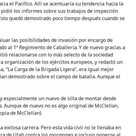
ia el Pacífico. Allí se acentuaría su tendencia hacia la
 pidió los informes sobre sus trabajos de inspección
. Esto quedó demostrado poco tiempo después cuando se
uar las posibilidades de invasión por encargo de
ado al 1º Regimiento de Caballería. Y de nuevo gracias a
tió relacionarse con lo más selecto de la sociedad
a organización de los ejércitos europeos, y redactó un
a, “La Carga de la Brigada Ligera”, era igual mejor
abían demostrado sobre el campo de batalla. Aunque el
, y especialmente un nuevo de silla de montar desde
as. Aunque de nuevo no es algo original de McClellan,
opia de McClellan).
 exitosa carrera. Pero esta vida civil no le llenaba en
uerra de Utah contra los mormones e incluso ponerse al