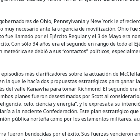
s gobernadores de Ohio, Pennsylvania y New York le ofrecier
lgo muy necesario ante la urgencia de movilización. Ohio fue
ato fue llamado por el Ejército Regular y el 3 de Mayo era
ito. Con sólo 34 años era el segundo en rango de todo el Ejé
meteórica se debió a sus “contactos” políticos, especialmen
pisodios más clarificadores sobre la actuación de McClellan 
en la que le hacía dos propuestas estratégicas para ganar la
és del valle Kanawha para tomar Richmond. El segundo era c
Ambos planes fueron desestimados por Scott al considerarlos
teligencia, celo, ciencia y energía”, y le expresaba su inten
laría a la naciente Confederación. Este plan estratégico qu
pinión pública norteña como por los estamentos militares, a
rra fueron bendecidas por el éxito. Sus fuerzas vencieron en