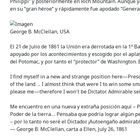
Philippi” y posteriormente en Rich Mountain. Aunque y
en su “gran héroe” y rápidamente fue apodado “General
George B. McClellan, USA
El 21 de Julio de 1861 la Unión era derrotada en la 1ª
apoyado por los acontecimientos y escogido por el apla
del Potomac, y por tanto el “protector” de Washington.
I find myself in a new and strange position here—Pres
of the land. ... I almost think that were I to win some
please me—therefore I won't be Dictator. Admirable sel
Me encuentro en una nueva y extraña posición aquí – Pr
Poder de la tierra…. Pensaba que podría lograr algún p
– por lo tanto no seré el Dictador. ¡Autoengaño admirabl
— George B. McClellan, carta a Ellen, July 26, 1861