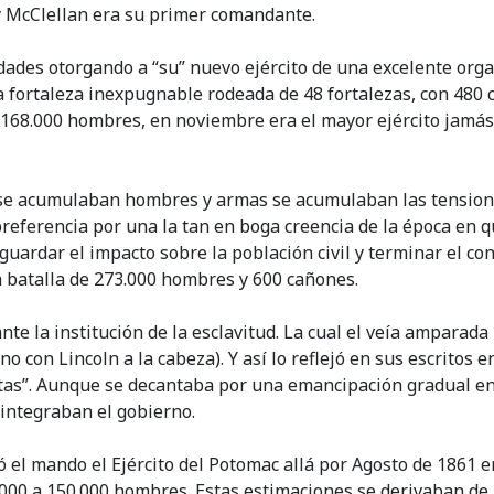
 y McClellan era su primer comandante.
idades otorgando a “su” nuevo ejército de una excelente org
fortaleza inexpugnable rodeada de 48 fortalezas, con 480 cañ
os 168.000 hombres, en noviembre era el mayor ejército jam
 se acumulaban hombres y armas se acumulaban las tensione
ferencia por una la tan en boga creencia de la época en que
guardar el impacto sobre la población civil y terminar el con
a batalla de 273.000 hombres y 600 cañones.
e la institución de la esclavitud. La cual el veía amparada 
rno con Lincoln a la cabeza). Y así lo reflejó en sus escritos
stas”. Aunque se decantaba por una emancipación gradual en
 integraban el gobierno.
l mando el Ejército del Potomac allá por Agosto de 1861 er
000 a 150.000 hombres. Estas estimaciones se derivaban de lo