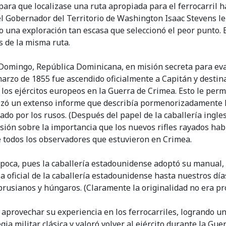
ara que localizase una ruta apropiada para el ferrocarril hac
el Gobernador del Territorio de Washington Isaac Stevens le
do una exploración tan escasa que seleccionó el peor punto
s de la misma ruta.
Domingo, República Dominicana, en misión secreta para eval
 marzo de 1855 fue ascendido oficialmente a Capitán y destin
los ejércitos europeos en la Guerra de Crimea. Esto le permi
alizó un extenso informe que describía pormenorizadamente l
do por los rusos. (Después del papel de la caballería ingles
misión sobre la importancia que los nuevos rifles rayados h
de todos los observadores que estuvieron en Crimea.
 época, pues la caballería estadounidense adoptó su manual
la oficial de la caballería estadounidense hasta nuestros dí
rusianos y húngaros. (Claramente la originalidad no era pr
 aprovechar su experiencia en los ferrocarriles, logrando una
gia militar clásica y valoró volver al ejército durante la G