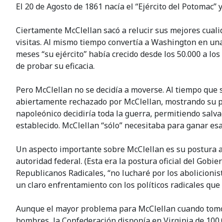
El 20 de Agosto de 1861 nacía el “Ejército del Potomac”
Ciertamente McClellan sacó a relucir sus mejores cual
visitas. Al mismo tiempo convertía a Washington en una 
meses “su ejército” había crecido desde los 50.000 a l
de probar su eficacia.
Pero McClellan no se decidía a moverse. Al tiempo que
abiertamente rechazado por McClellan, mostrando su pre
napoleónico decidiría toda la guerra, permitiendo salva
establecido. McClellan “sólo” necesitaba para ganar es
Un aspecto importante sobre McClellan es su postura ant
autoridad federal. (Esta era la postura oficial del Gobie
Republicanos Radicales, “no lucharé por los abolicioni
un claro enfrentamiento con los políticos radicales que
Aunque el mayor problema para McClellan cuando tomó e
hombres, la Confederación disponía en Virginia de 100.