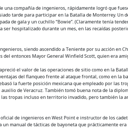
una compañía de ingenieros, rápidamente logró que fuese 
iado tarde para participar en la Batalla de Monterrey. Un d
pada de gala y un cuchillo “Bowie”. (Claramente tenía tenden
 a ser hospitalizado durante un mes, en las recaídas posterio
ingenieros, siendo ascendido a Teniente por su acción en Ch
s del entonces Mayor General Winfield Scott, quien era ami
reció el valor de las operaciones de sitio como en la Batal
ventajas del flanqueo frente al ataque frontal, como en la 
ebasó la fuerte posición mexicana que empleado por las tro
auxilio de Veracruz. También tomó buena nota de la diploma
 las tropas incluso en territorio invadido, pero también la a
oficial de ingenieros en West Point e instructor de los cade
ba un manual de tácticas de bayoneta que prácticamente era 