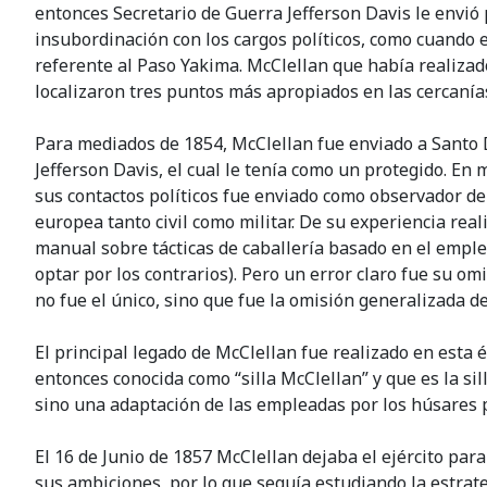
entonces Secretario de Guerra Jefferson Davis le envió p
insubordinación con los cargos políticos, como cuando 
referente al Paso Yakima. McClellan que había realiza
localizaron tres puntos más apropiados en las cercanía
Para mediados de 1854, McClellan fue enviado a Santo 
Jefferson Davis, el cual le tenía como un protegido. En
sus contactos políticos fue enviado como observador de 
europea tanto civil como militar. De su experiencia re
manual sobre tácticas de caballería basado en el emplea
optar por los contrarios). Pero un error claro fue su o
no fue el único, sino que fue la omisión generalizada 
El principal legado de McClellan fue realizado en esta
entonces conocida como “silla McClellan” y que es la sil
sino una adaptación de las empleadas por los húsares p
El 16 de Junio de 1857 McClellan dejaba el ejército para
sus ambiciones, por lo que seguía estudiando la estrate