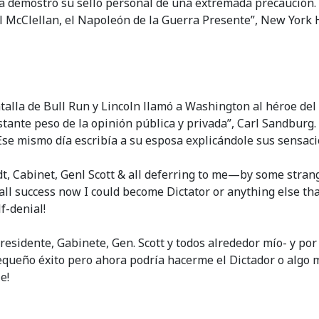
a demostró su sello personal de una extremada precaución. 
 McClellan, el Napoleón de la Guerra Presente”, New York 
 Batalla de Bull Run y Lincoln llamó a Washington al héroe 
stante peso de la opinión pública y privada”, Carl Sandburg
 Ese mismo día escribía a su esposa explicándole sus sensa
dt, Cabinet, Genl Scott & all deferring to me—by some stra
 small success now I could become Dictator or anything else
f-denial!
esidente, Gabinete, Gen. Scott y todos alrededor mío- y po
equeño éxito pero ahora podría hacerme el Dictador o algo 
e!