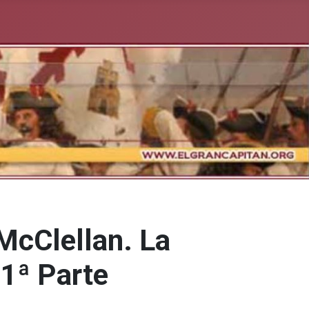
McClellan. La
1ª Parte