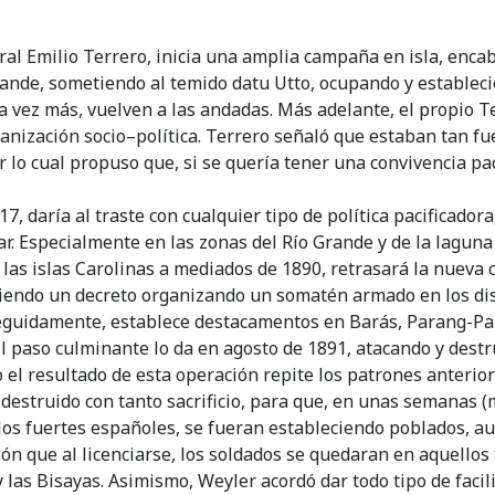
neral Emilio Terrero, inicia una amplia campaña en isla, enc
rande, sometiendo al temido datu Utto, ocupando y establec
na vez más, vuelven a las andadas. Más adelante, el propio 
organización socio–política. Terrero señaló que estaban tan
por lo cual propuso que, si se quería tener una convivencia pac
7, daría al traste con cualquier tipo de política pacificado
r. Especialmente en las zonas del Río Grande y de la laguna
en las islas Carolinas a mediados de 1890, retrasará la nue
iendo un decreto organizando un somatén armado en los dist
guidamente, establece destacamentos en Barás, Parang-Paran
l paso culminante lo da en agosto de 1891, atacando y des
o el resultado de esta operación repite los patrones anteriore
 destruido con tanto sacrificio, para que, en unas semanas (
os fuertes españoles, se fueran estableciendo poblados, aut
nción que al licenciarse, los soldados se quedaran en aquello
as Bisayas. Asimismo, Weyler acordó dar todo tipo de facili