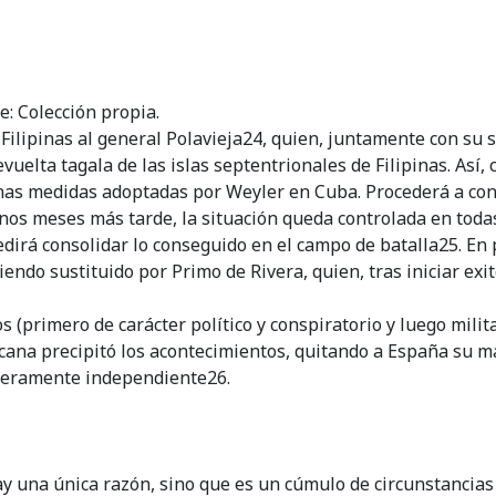
: Colección propia.
ilipinas al general Polavieja24, quien, juntamente con su s
uelta tagala de las islas septentrionales de Filipinas. Así, 
unas medidas adoptadas por Weyler en Cuba. Procederá a conc
os meses más tarde, la situación queda controlada en todas 
edirá consolidar lo conseguido en el campo de batalla25. En 
iendo sustituido por Primo de Rivera, quien, tras iniciar exi
s (primero de carácter político y conspiratorio y luego milit
icana precipitó los acontecimientos, quitando a España su m
aderamente independiente26.
una única razón, sino que es un cúmulo de circunstancias q