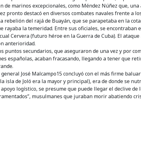
ión de marinos excepcionales, como Méndez Núñez que, una a 
 pronto destacó en diversos combates navales frente a los 
a rebelión del rajá de Buayán, que se parapetaba en la cot
ue rayaba la temeridad. Entre sus oficiales, se encontraba
scual Cervera (futuro héroe en la Guerra de Cuba). El ataque
n anterioridad.
ros puntos secundarios, que aseguraron de una vez y por co
iones españolas, acaban fracasando, llegando a tener que re
rande.
l general José Malcampo15 concluyó con el más firme baluart
la isla de Joló era la mayor y principal), era de donde se n
apoyo logístico, se presume que puede llegar el declive de 
ramentados”, musulmanes que juraban morir abatiendo cris