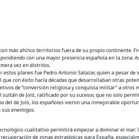
con más ahínco territorios fuera de su propio continente. Fr
respondiendo con una mayor presencia española en la zona. A
imera vez en distritos.
estos planes fue Pedro Antonio Salazar, quien a pesar de su
al que con éxito hacía décadas que desarrollaban otras poten
tivos de “conversión religiosa y conquista militar” a otros
 sultán de Joló, ratificado por su sucesor, que no solo permi
ono del de Joló, los españoles vieron una inmejorable oport
de sus enemigos.
ecnológico cualitativo permitirá empezar a dominar el mar: l
a recuperación de zonas estratégicas para España, especialm