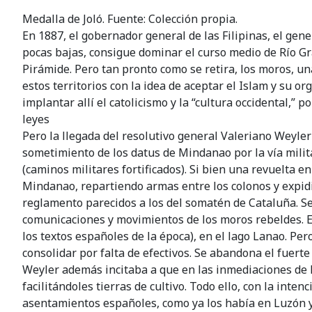
Medalla de Joló. Fuente: Colección propia.
En 1887, el gobernador general de las Filipinas, el ge
pocas bajas, consigue dominar el curso medio de Río G
Pirámide. Pero tan pronto como se retira, los moros, u
estos territorios con la idea de aceptar el Islam y su 
implantar allí el catolicismo y la “cultura occidental,” 
leyes
Pero la llegada del resolutivo general Valeriano Weyler1
sometimiento de los datus de Mindanao por la vía milita
(caminos militares fortificados). Si bien una revuelta 
Mindanao, repartiendo armas entre los colonos y expid
reglamento parecidos a los del somatén de Cataluña. Se
comunicaciones y movimientos de los moros rebeldes. E
los textos españoles de la época), en el lago Lanao. Per
consolidar por falta de efectivos. Se abandona el fuerte
Weyler además incitaba a que en las inmediaciones de l
facilitándoles tierras de cultivo. Todo ello, con la inte
asentamientos españoles, como ya los había en Luzón y l