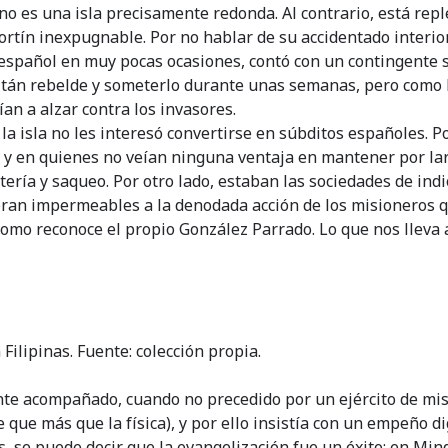
 no es una isla precisamente redonda. Al contrario, está rep
rtín inexpugnable. Por no hablar de su accidentado interior.
spañol en muy pocas ocasiones, contó con un contingente sup
ltán rebelde y someterlo durante unas semanas, pero como 
n a alzar contra los invasores.
de la isla no les interesó convertirse en súbditos españoles
I, y en quienes no veían ninguna ventaja en mantener por l
ería y saqueo. Por otro lado, estaban las sociedades de ind
eran impermeables a la denodada acción de los misioneros qu
como reconoce el propio González Parrado. Lo que nos lleva a
ilipinas. Fuente: colección propia.
emente acompañado, cuando no precedido por un ejército de m
 que más que la física), y por ello insistía con un empeño d
es, se puede decir que la evangelización fue un éxito; en Mi