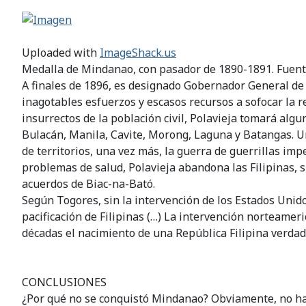
Uploaded with
ImageShack.us
Medalla de Mindanao, con pasador de 1890-1891. Fuente
A finales de 1896, es designado Gobernador General de F
inagotables esfuerzos y escasos recursos a sofocar la rev
insurrectos de la población civil, Polavieja tomará alg
Bulacán, Manila, Cavite, Morong, Laguna y Batangas. Un
de territorios, una vez más, la guerra de guerrillas imp
problemas de salud, Polavieja abandona las Filipinas, s
acuerdos de Biac-na-Bató.
Según Togores, sin la intervención de los Estados Unido
pacificación de Filipinas (…) La intervención norteamer
décadas el nacimiento de una República Filipina verd
CONCLUSIONES
¿Por qué no se conquistó Mindanao? Obviamente, no hay 