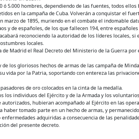
0 ó 5.000 hombres, dependiendo de las fuentes, todos ellos 
tidos en la campaña de Cuba. Volverán a conquistar el fuer
n marzo de 1895, muriendo en el combate el indomable datu 
s y de españoles, de los que fallecen 194, entre españoles y
acabará reconociendo la autoridad de los líderes locales, s
 costumbres locales.
ta de Madrid el Real Decreto del Ministerio de la Guerra po
y de los gloriosos hechos de armas de las campaña de Mindan
vida por la Patria, soportando con entereza las privaciones
asadores de oro colocados en la cinta de la medalla.
 los individuos del Ejército y de la Armada y los voluntari
 autorizados, hubieran acompañado al Ejército en las operac
la haber tomado parte en un hecho de armas, y permanecido,
o enfermedades adquiridas a consecuencia de las penalidad
ción del presente decreto.