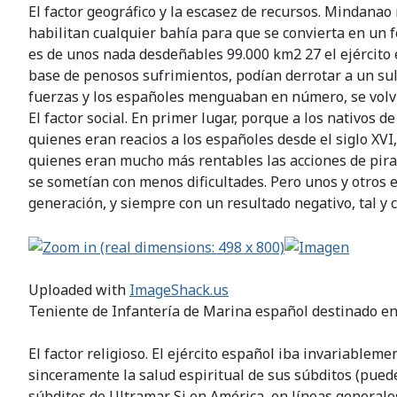
El factor geográfico y la escasez de recursos. Mindanao
habilitan cualquier bahía para que se convierta en un fo
es de unos nada desdeñables 99.000 km2 27 el ejército e
base de penosos sufrimientos, podían derrotar a un su
fuerzas y los españoles menguaban en número, se volvía
El factor social. En primer lugar, porque a los nativos 
quienes eran reacios a los españoles desde el siglo XV
quienes eran mucho más rentables las acciones de pirat
se sometían con menos dificultades. Pero unos y otros 
generación, y siempre con un resultado negativo, tal y 
Uploaded with
ImageShack.us
Teniente de Infantería de Marina español destinado en F
El factor religioso. El ejército español iba invariabl
sinceramente la salud espiritual de sus súbditos (puede
súbditos de Ultramar. Si en América, en líneas general