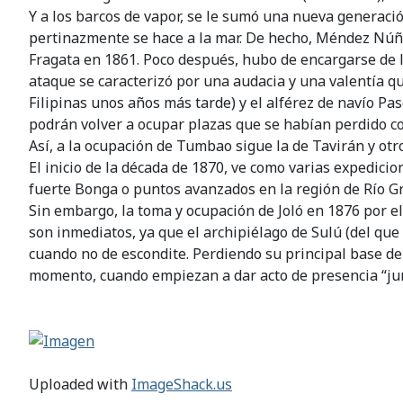
Y a los barcos de vapor, se le sumó una nueva generac
pertinazmente se hace a la mar. De hecho, Méndez Núñez
Fragata en 1861. Poco después, hubo de encargarse de l
ataque se caracterizó por una audacia y una valentía q
Filipinas unos años más tarde) y el alférez de navío Pa
podrán volver a ocupar plazas que se habían perdido co
Así, a la ocupación de Tumbao sigue la de Tavirán y ot
El inicio de la década de 1870, ve como varias expedic
fuerte Bonga o puntos avanzados en la región de Río G
Sin embargo, la toma y ocupación de Joló en 1876 por e
son inmediatos, ya que el archipiélago de Sulú (del que 
cuando no de escondite. Perdiendo su principal base de 
momento, cuando empiezan a dar acto de presencia “ju
Uploaded with
ImageShack.us