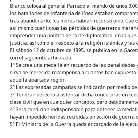
Blanco coloca al general Parrado al mando de unos 3.00
los batallones de infantería de línea estaban comprome
tras abandonarlo, los moros habían reconstruido. Cae e
así mismo cuantiosas las pérdidas de guerreros maranao
emprender una política de corte diplomático, en la que 
justicia, así como el respeto a la religión islámica y las
El sábado 12 de octubre de 1895, se publica en la Gace
con el siguiente articulado:
1º Se crea una medalla en recuerdo de las penalidades 
sirva de merecida recompensa a cuantos han expuesto su 
aquella apartada región.
2º Las expresadas campañas se indicarán por medio de p
3º Tendrán derecho a ostentar dicha condecoración todos
clase civil que en cualquier concepto, pero debidamente
4º Será condición indispensable para obtener la medal
hayan impedido heridas recibidas en acción de guerra 
5º El Ministro de la Guerra queda encargado de la ejecu