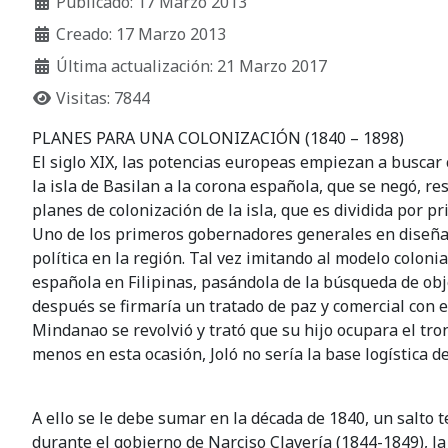
Publicado: 17 Marzo 2013
Creado: 17 Marzo 2013
Última actualización: 21 Marzo 2017
Visitas: 7844
PLANES PARA UNA COLONIZACIÓN (1840 – 1898)
El siglo XIX, las potencias europeas empiezan a buscar 
la isla de Basilan a la corona española, que se negó, 
planes de colonización de la isla, que es dividida por pr
Uno de los primeros gobernadores generales en diseñar 
política en la región. Tal vez imitando al modelo coloni
española en Filipinas, pasándola de la búsqueda de obje
después se firmaría un tratado de paz y comercial con el
Mindanao se revolvió y trató que su hijo ocupara el tr
menos en esta ocasión, Joló no sería la base logística 
A ello se le debe sumar en la década de 1840, un salto t
durante el gobierno de Narciso Clavería (1844-1849), l