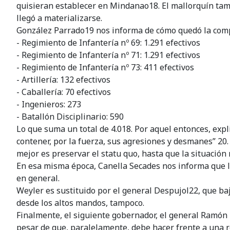
quisieran establecer en Mindanao18. El mallorquín tamb
llegó a materializarse.
González Parrado19 nos informa de cómo quedó la compo
- Regimiento de Infantería nº 69: 1.291 efectivos
- Regimiento de Infantería nº 71: 1.291 efectivos
- Regimiento de Infantería nº 73: 411 efectivos
- Artillería: 132 efectivos
- Caballería: 70 efectivos
- Ingenieros: 273
- Batallón Disciplinario: 590
Lo que suma un total de 4.018. Por aquel entonces, expl
contener, por la fuerza, sus agresiones y desmanes” 20. 
mejor es preservar el statu quo, hasta que la situación 
En esa misma época, Canella Secades nos informa que las
en general.
Weyler es sustituido por el general Despujol22, que baj
desde los altos mandos, tampoco.
Finalmente, el siguiente gobernador, el general Ramón B
pesar de que, paralelamente, debe hacer frente a una 