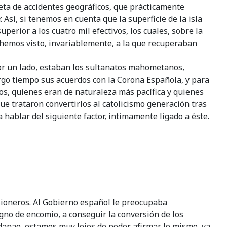
leta de accidentes geográficos, que prácticamente
 Así, si tenemos en cuenta que la superficie de la isla
erior a los cuatro mil efectivos, los cuales, sobre la
hemos visto, invariablemente, a la que recuperaban
. Por un lado, estaban los sultanatos mahometanos,
argo tiempo sus acuerdos con la Corona Española, y para
ios, quienes eran de naturaleza más pacífica y quienes
e trataron convertirlos al catolicismo generación tras
 hablar del siguiente factor, íntimamente ligado a éste.
isioneros. Al Gobierno español le preocupaba
igno de encomio, a conseguir la conversión de los
ndanao, estamos muy lejos de poder afirmar lo mismo, ya