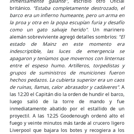
inmensamente galante"
, escribió otro Oficial
británico.
“Estaba completamente destrozado, el
barco era un infierno humeante, pero un arma en
la proa y otra en la popa escupían furia y desafío
como un gato salvaje herido"
. Un marinero
alemán sobreviviente agregó detalles sombríos:
"El
estado de Mainz en este momento era
indescriptible, las luces de emergencia se
apagaron y teníamos que movernos con linternas
entre el espeso humo. Artilleros, torpedistas y
grupos de suministros de municiones fueron
hechos pedazos. La cubierta superior era un caos
de ruinas, llamas, calor abrasador y cadáveres"
. A
las 12:20 el Capitán dio la orden de hundir el barco,
luego salió de la torre de mando y fue
inmediatamente abatido por el estallido de un
proyectil. A las 12:25 Goodenough ordenó alto el
fuego y veinte minutos más tarde al crucero ligero
Liverpool que bajara los botes y recogiera a los