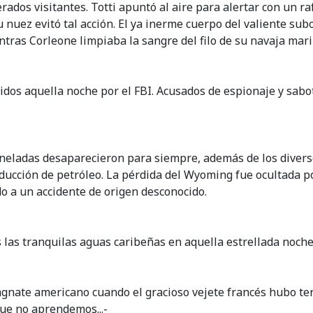
perados visitantes. Totti apuntó al aire para alertar con un
u nuez evitó tal acción. El ya inerme cuerpo del valiente subof
ntras Corleone limpiaba la sangre del filo de su navaja mar
nidos aquella noche por el FBI. Acusados de espionaje y sabot
neladas desaparecieron para siempre, además de los divers
nducción de petróleo. La pérdida del Wyoming fue ocultada p
o a un accidente de origen desconocido.
 las tranquilas aguas caribeñas en aquella estrellada noche 
agnate americano cuando el gracioso vejete francés hubo term
ue no aprendemos...-