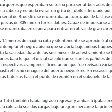
e cargueros que esperaban su turno para ser atiborrados de 
a cabeza y no pudo evitar un grito de júbilo silenciado por 
 arsenal de Brooklin, se encontraba un acorazado de la clas
12 piezas de 305 mm en torres dobles. Capaz de impulsarse a
 se encontraba en espera para entrar en obras de gran caren
s 14 metros de máxima cota y silentemente se aproximó al cos
 contemplar el negro abismo que se abría bajo ambos buque
sta la saciedad durante los seis meses de adiestramiento se
ones bajo lo que el oficial calculó que serían los pañoles d
sus respectivos crampones, firme unión que fue revisada vari
hasta el lecho cenagoso del puerto neoyorkino. En escasos q
tas baterías hacia el punto de reunión en el subsuelo de la C
to Totti también había logrado regresar y ambas tripulacion
abía colocado sus dos cargas bajo un gran mercante la prime