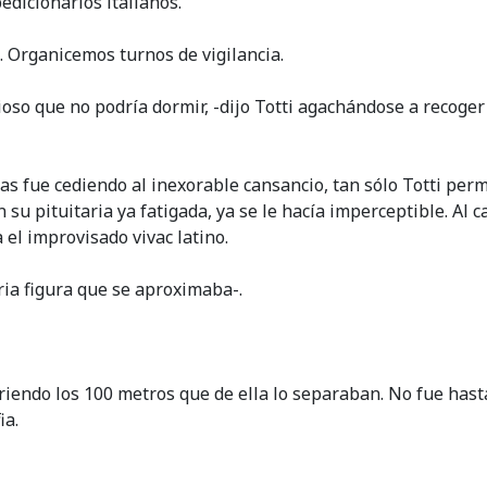
edicionarios italianos.
. Organicemos turnos de vigilancia.
ioso que no podría dormir, -dijo Totti agachándose a recoge
s fue cediendo al inexorable cansancio, tan sólo Totti per
n su pituitaria ya fatigada, ya se le hacía imperceptible. Al
 el improvisado vivac latino.
aria figura que se aproximaba-.
rriendo los 100 metros que de ella lo separaban. No fue hast
ia.