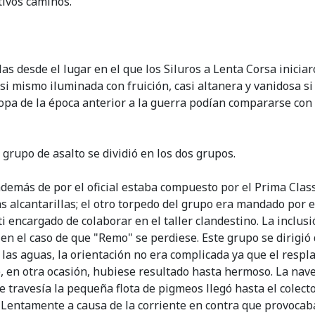
tivos caminos.
las desde el lugar en el que los Siluros a Lenta Corsa inici
si mismo iluminada con fruición, casi altanera y vanidosa s
opa de la época anterior a la guerra podían compararse con a
 grupo de asalto se dividió en los dos grupos.
emás de por el oficial estaba compuesto por el Prima Class
as alcantarillas; el otro torpedo del grupo era mandado por 
 encargado de colaborar en el taller clandestino. La inclus
en el caso de que "Remo" se perdiese. Este grupo se dirigió 
as aguas, la orientación no era complicada ya que el resplan
 en otra ocasión, hubiese resultado hasta hermoso. La nave
e travesía la pequeña flota de pigmeos llegó hasta el colecto
Lentamente a causa de la corriente en contra que provocaba 