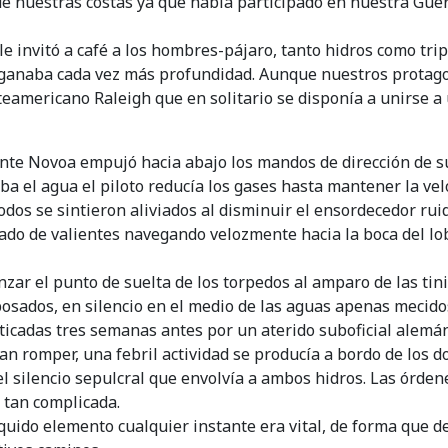
de nuestras costas ya que había participado en nuestra Guerr
le invitó a café a los hombres-pájaro, tanto hidros como tr
 ganaba cada vez más profundidad. Aunque nuestros protagon
teamericano Raleigh que en solitario se disponía a unirse a
iente Novoa empujó hacia abajo los mandos de dirección de s
aba el agua el piloto reducía los gases hasta mantener la ve
odos se sintieron aliviados al disminuir el ensordecedor ru
ñado de valientes navegando velozmente hacia la boca del lo
zar el punto de suelta de los torpedos al amparo de las tini
ados, en silencio en el medio de las aguas apenas mecidos 
ticadas tres semanas antes por un aterido suboficial alemán
an romper, una febril actividad se producía a bordo de los do
 el silencio sepulcral que envolvía a ambos hidros. Las órd
 tan complicada.
líquido elemento cualquier instante era vital, de forma qu