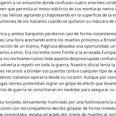
legaron a un ensanche donde confluían cuatro enormes condu
men que permitía el motor eléctrico de sus monturas metro a
 las hélices agitando y chapoteando en la superficie de la 
pulmones de los italianos cuando se quitaron su máscara de 
ia y ambos barquitos perdieron casi de forma instantánea
 casi una hora acechando entre los muelles próximos a Brook
elección de un blanco, Pagliuca deseaba una oportunidad, un
los a ellos. Era increible como frente a la arrasada Europ
a los norteamericanos toda aquella despreocupada confianza
volvería a repetir en toda la guerra. Nuestro oficial tenía la
s recursos a blindar sus puertos contra cualquier tipo de 
dores italianos operaría desde su corazón. Aunque por razo
egas latinos pretendían lograr un golpe de efecto que levant
ros de guerra se convirtieran en medidas para asegurar su 
su torpedo, ténuemente iluminado por una fosforescencia ver
eunión con los compañeros decidió golpear de forma inmedia
ue presentaba, estaba atracado dos líneas de muelles al no