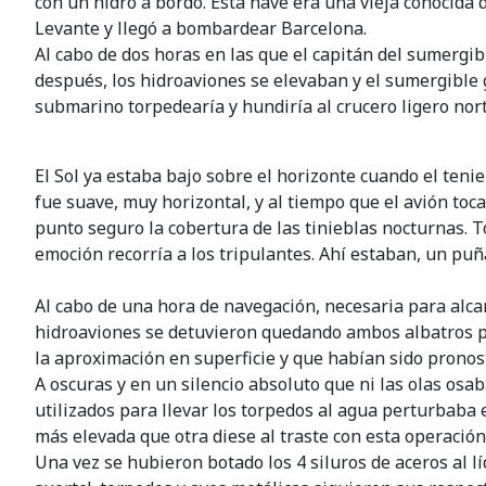
con un hidro a bordo. Esta nave era una vieja conocida 
Levante y llegó a bombardear Barcelona.
Al cabo de dos horas en las que el capitán del sumergib
después, los hidroaviones se elevaban y el sumergible
submarino torpedearía y hundiría al crucero ligero nor
El Sol ya estaba bajo sobre el horizonte cuando el ten
fue suave, muy horizontal, y al tiempo que el avión toc
punto seguro la cobertura de las tinieblas nocturnas. T
emoción recorría a los tripulantes. Ahí estaban, un pu
Al cabo de una hora de navegación, necesaria para alcan
hidroaviones se detuvieron quedando ambos albatros pos
la aproximación en superficie y que habían sido pronos
A oscuras y en un silencio absoluto que ni las olas osab
utilizados para llevar los torpedos al agua perturbaba
más elevada que otra diese al traste con esta operación
Una vez se hubieron botado los 4 siluros de aceros al 