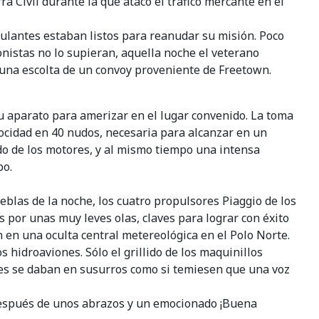
a Civil durante la que atacó el tráfico mercante en el
ipulantes estaban listos para reanudar su misión. Poco
istas no lo supieran, aquella noche el veterano
 una escolta de un convoy proveniente de Freetown.
u aparato para amerizar en el lugar convenido. La toma
locidad en 40 nudos, necesaria para alcanzar en un
ido de los motores, y al mismo tiempo una intensa
bo.
eblas de la noche, los cuatro propulsores Piaggio de los
por unas muy leves olas, claves para lograr con éxito
 en una oculta central metereológica en el Polo Norte.
s hidroaviones. Sólo el grillido de los maquinillos
enes se daban en susurros como si temiesen que una voz
e después de unos abrazos y un emocionado ¡Buena