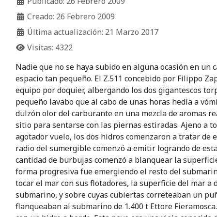
Publicado: 26 Febrero 2009
Creado: 26 Febrero 2009
Última actualización: 21 Marzo 2017
Visitas: 4322
Nadie que no se haya subido en alguna ocasión en un 
espacio tan pequeño. El Z.511 concebido por Filippo Zap
equipo por doquier, albergando los dos gigantescos tor
pequeño lavabo que al cabo de unas horas hedía a vómit
dulzón olor del carburante en una mezcla de aromas rea
sitio para sentarse con las piernas estiradas. Ajeno a 
agotador vuelo, los dos hidros comenzaron a tratar de 
radio del sumergible comenzó a emitir logrando de esta
cantidad de burbujas comenzó a blanquear la superficie 
forma progresiva fue emergiendo el resto del submari
tocar el mar con sus flotadores, la superficie del mar
submarino, y sobre cuyas cubiertas correteaban un pu
flanqueaban al submarino de 1.400 t Ettore Fieramosca.