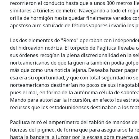
recorrieron el conducto hasta que a unos 300 metros l
similares a túneles de metro. Navegando a todo el régi
orilla de hormigón hasta quedar finalmente varados con
apestoso aire saturado de fétidos vapores invadió los 
Los dos elementos de "Remo" operaban con independenc
del hidroavión nodriza. El torpedo de Pagliuca llevaba
sus órdenes recogían la plena discrecionalidad en la s
norteamericanos de que la guerra también podía golpear
más que como una noticia lejana. Deseaba hacer pagar 
esa era su oportunidad, y que con total seguridad no se 
norteamericanos destinarían no pocos de sus inagotable
pues el mal, en forma de la autónoma célula de sabotea
Mando para autorizar la incursión, en efecto los estrat
recursos que los estadounidenses destinaban a los teat
Pagliuca miró el amperímetro del tablón de mandos de 
fuerzas del pigmeo, de forma que para asegurarse la r
hasta la bandera, a juzgar por la escasa obra muerta q