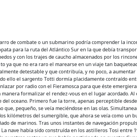
carro de combate o un submarino podría comprender la inco
pata para la ruta del Atlántico Sur en la que debía transpor
pedos y con los trajes de caucho almacenados por los rincon
o ya que no era raro el marearse en un viaje tan baquetead
lmente detestable y que contribuía, y no poco, a aumentar 
todo ello el sargento Totti dormía placidamente contraído en
enlazar por radio con el Fieramosca para que éste emergier
 manera formalizar el rendez-vous en el lugar acordado. Al
del oceano. Primero fue la torre, apenas perceptible desde 
no que, pequeño, se veía meciéndose en las olas. Simulta
 a dos kilómetros del sumergible, que ahora se veía como u
ñado de marinos. Tras unos instantes de navegación propul
 La nave había sido construída en los astilleros Tosi entre