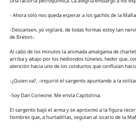
una factoría petroquímica. La alegría embargó a los exp
- Ahora sólo nos queda esperar a los gachós de la Mafia
-Descansen, yo vigilaré, de todas formas estoy tan nerv
de Breton-.
Al cabo de los minutos la animada amalgama de charleta
arriba y abajo por los hediondos túneles, hedor que, co
atención hacia uno de los conductos que confluían hacia
-¿Quien va?, -inquirió el sargento apuntando a la solit
-Soy Dan Corleone. Me envía Capitolina.
El sargento bajó el arma y se apróximo a la figura reco
hombres que, a hurtadillas, seguían al sicario de la Maf