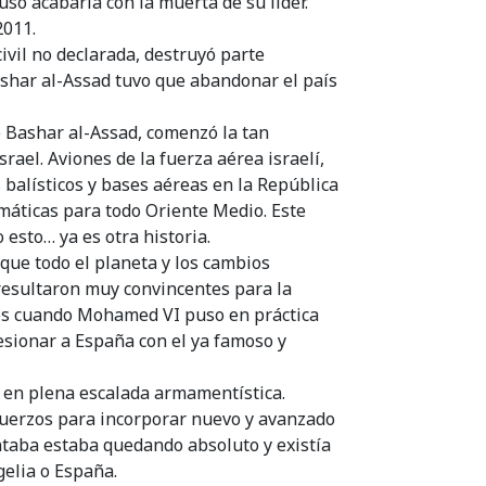
luso acabaría con la muerta de su líder.
2011.
civil no declarada, destruyó parte
ashar al-Assad tuvo que abandonar el país
 Bashar al-Assad, comenzó la tan
rael. Aviones de la fuerza aérea israelí,
 balísticos y bases aéreas en la República
amáticas para todo Oriente Medio. Este
 esto… ya es otra historia.
que todo el planeta y los cambios
resultaron muy convincentes para la
ces cuando Mohamed VI puso en práctica
resionar a España con el ya famoso y
 en plena escalada armamentística.
uerzos para incorporar nuevo y avanzado
ntaba estaba quedando absoluto y existía
gelia o España.