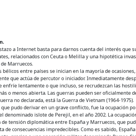
n.
stazo a Internet basta para darnos cuenta del interés que s
tes, relacionados con Ceuta o Melilla y una hipotética invas
 de Marruecos.
s bélicos entre países se inician en la mayoría de ocasiones
dente que actúa de percutor o iniciador. Inmediatamente des
 se enfríe lentamente o que incluso, se recrudezcan las host
ás o menos abierta. Las guerras pueden ser oficialmente d
uerra no declarada, está la Guerra de Vietnam (1964-1975).
 que pudo derivar en un grave conflicto, fue la ocupación po
l denominado islote de Perejil, en el año 2002. La ocupació
 de tensión diplomática entre España y Marruecos, que pu
ta de consecuencias impredecibles. Como es sabido, España 