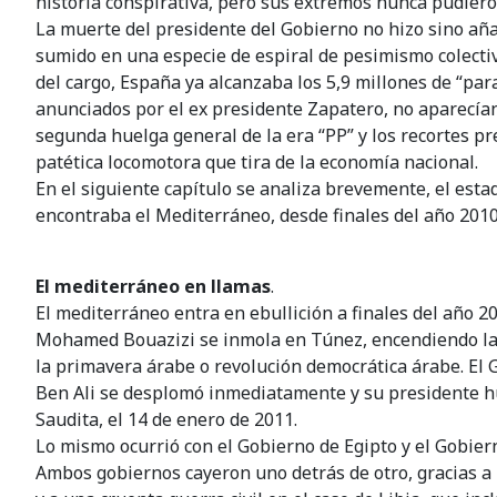
historia conspirativa, pero sus extremos nunca pudier
La muerte del presidente del Gobierno no hizo sino aña
sumido en una especie de espiral de pesimismo colecti
del cargo, España ya alcanzaba los 5,9 millones de “par
anunciados por el ex presidente Zapatero, no aparecían 
segunda huelga general de la era “PP” y los recortes p
patética locomotora que tira de la economía nacional.
En el siguiente capítulo se analiza brevemente, el estado
encontraba el Mediterráneo, desde finales del año 2010
El mediterráneo en llamas
.
El mediterráneo entra en ebullición a finales del año 2
Mohamed Bouazizi se inmola en Túnez, encendiendo la
la primavera árabe o revolución democrática árabe. El 
Ben Ali se desplomó inmediatamente y su presidente h
Saudita, el 14 de enero de 2011.
Lo mismo ocurrió con el Gobierno de Egipto y el Gobiern
Ambos gobiernos cayeron uno detrás de otro, gracias a 