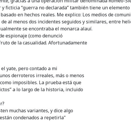
te, gracias a una operación militar denominada Romeo-Sie
r y ficticia “guerra no declarada” también tiene un elemento
basado en hechos reales. Me explico: Los medios de comun
de al menos dos incidentes seguidos y similares, entre heli
sualmente se encontraba el monarca alauí.
o de espionaje (como denunció
ruto de la casualidad. Afortunadamente
 el yate, pero contado a mi
 unos derroteros irreales, más o menos
 como imposibles. La prueba está que
os” a lo largo de la historia, incluido
r?
ten muchas variantes, y dice algo
 están condenados a repetirla"