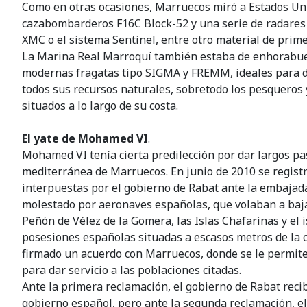
Como en otras ocasiones, Marruecos miró a Estados Unid
cazabombarderos F16C Block-52 y una serie de radares 
XMC o el sistema Sentinel, entre otro material de prime
La Marina Real Marroquí también estaba de enhorabuen
modernas fragatas tipo SIGMA y FREMM, ideales para d
todos sus recursos naturales, sobretodo los pesqueros 
situados a lo largo de su costa.
El yate de Mohamed VI
.
Mohamed VI tenía cierta predilección por dar largos pas
mediterránea de Marruecos. En junio de 2010 se regist
interpuestas por el gobierno de Rabat ante la embajada
molestado por aeronaves españolas, que volaban a baja
Peñón de Vélez de la Gomera, las Islas Chafarinas y el i
posesiones españolas situadas a escasos metros de la 
firmado un acuerdo con Marruecos, donde se le permite 
para dar servicio a las poblaciones citadas.
Ante la primera reclamación, el gobierno de Rabat reci
gobierno español, pero ante la segunda reclamación, e