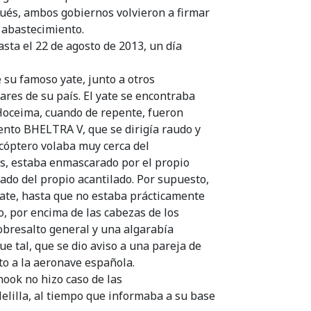
ués, ambos gobiernos volvieron a firmar
 abastecimiento.
sta el 22 de agosto de 2013, un día
 su famoso yate, junto a otros
ares de su país. El yate se encontraba
 Hoceima, cuando de repente, fueron
nto BHELTRA V, que se dirigía raudo y
icóptero volaba muy cerca del
res, estaba enmascarado por el propio
lado del propio acantilado. Por supuesto,
yate, hasta que no estaba prácticamente
, por encima de las cabezas de los
obresalto general y una algarabía
ue tal, que se dio aviso a una pareja de
ato a la aeronave española.
ook no hizo caso de las
elilla, al tiempo que informaba a su base