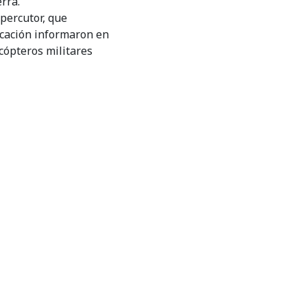
rra.
 percutor, que
icación informaron en
cópteros militares