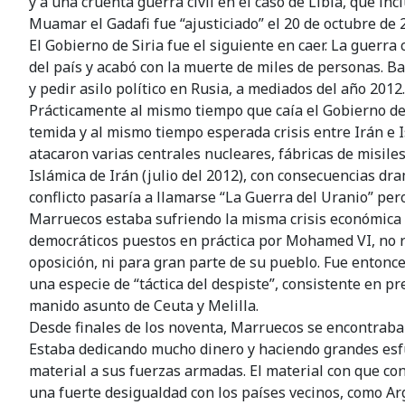
y a una cruenta guerra civil en el caso de Libia, que inc
Muamar el Gadafi fue “ajusticiado” el 20 de octubre de 
El Gobierno de Siria fue el siguiente en caer. La guerra 
del país y acabó con la muerte de miles de personas. B
y pedir asilo político en Rusia, a mediados del año 2012.
Prácticamente al mismo tiempo que caía el Gobierno de
temida y al mismo tiempo esperada crisis entre Irán e Is
atacaron varias centrales nucleares, fábricas de misiles
Islámica de Irán (julio del 2012), con consecuencias dr
conflicto pasaría a llamarse “La Guerra del Uranio” pero
Marruecos estaba sufriendo la misma crisis económica 
democráticos puestos en práctica por Mohamed VI, no 
oposición, ni para gran parte de su pueblo. Fue enton
una especie de “táctica del despiste”, consistente en p
manido asunto de Ceuta y Melilla.
Desde finales de los noventa, Marruecos se encontraba
Estaba dedicando mucho dinero y haciendo grandes esf
material a sus fuerzas armadas. El material con que co
una fuerte desigualdad con los países vecinos, como Ar