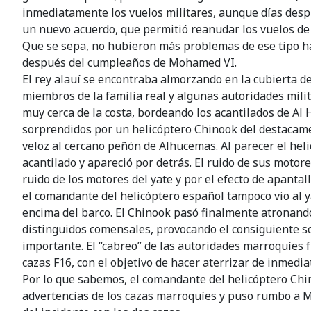
inmediatamente los vuelos militares, aunque días desp
un nuevo acuerdo, que permitió reanudar los vuelos de
Que se sepa, no hubieron más problemas de ese tipo ha
después del cumpleaños de Mohamed VI.
El rey alauí se encontraba almorzando en la cubierta de
miembros de la familia real y algunas autoridades milit
muy cerca de la costa, bordeando los acantilados de Al
sorprendidos por un helicóptero Chinook del destacame
veloz al cercano peñón de Alhucemas. Al parecer el hel
acantilado y apareció por detrás. El ruido de sus moto
ruido de los motores del yate y por el efecto de apantal
el comandante del helicóptero español tampoco vio al 
encima del barco. El Chinook pasó finalmente atronando
distinguidos comensales, provocando el consiguiente s
importante. El “cabreo” de las autoridades marroquíes f
cazas F16, con el objetivo de hacer aterrizar de inmedi
Por lo que sabemos, el comandante del helicóptero Chin
advertencias de los cazas marroquíes y puso rumbo a M