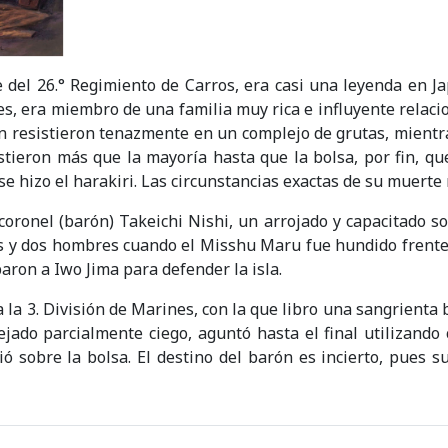
e del 26.° Regimiento de Carros, era casi una leyenda en J
s, era miembro de una familia muy rica e influyente relaci
 resistieron tenazmente en un complejo de grutas, mientra
istieron más que la mayoría hasta que la bolsa, por fin, qu
e hizo el harakiri. Las circunstancias exactas de su muerte
coronel (barón) Takeichi Nishi, un arrojado y capacitado s
os y dos hombres cuando el Misshu Maru fue hundido frente
aron a Iwo Jima para defender la isla.
a la 3. División de Marines, con la que libro una sangrient
ejado parcialmente ciego, aguntó hasta el final utilizando
ió sobre la bolsa. El destino del barón es incierto, pues s