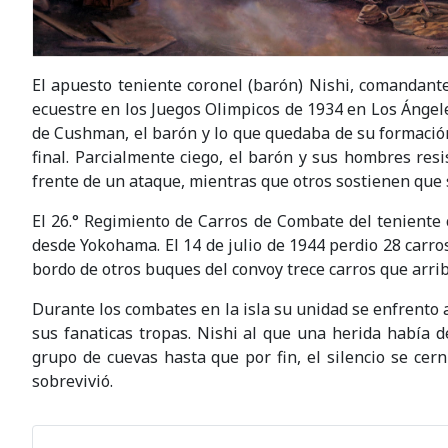
El apuesto teniente coronel (barón) Nishi, comandant
ecuestre en los Juegos Olimpicos de 1934 en Los Ángele
de Cushman, el barón y lo que quedaba de su formación
final. Parcialmente ciego, el barón y sus hombres res
frente de un ataque, mientras que otros sostienen que s
El 26.° Regimiento de Carros de Combate del teniente 
desde Yokohama. El 14 de julio de 1944 perdio 28 carr
bordo de otros buques del convoy trece carros que arrib
Durante los combates en la isla su unidad se enfrento 
sus fanaticas tropas. Nishi al que una herida había d
grupo de cuevas hasta que por fin, el silencio se cern
sobrevivió.