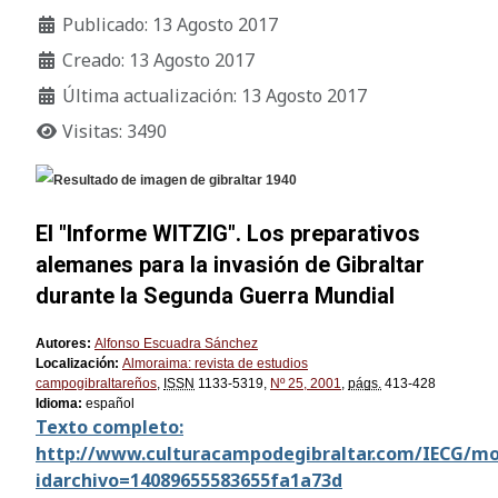
Publicado: 13 Agosto 2017
Creado: 13 Agosto 2017
Última actualización: 13 Agosto 2017
Visitas: 3490
El "Informe WITZIG". Los preparativos
alemanes para la invasión de Gibraltar
durante la Segunda Guerra Mundial
Autores:
Alfonso Escuadra Sánchez
Localización:
Almoraima: revista de estudios
campogibraltareños
,
ISSN
1133-5319,
Nº 25, 2001
,
págs.
413-428
Idioma:
español
Texto completo:
http://www.culturacampodegibraltar.com/IECG/mos
idarchivo=14089655583655fa1a73d