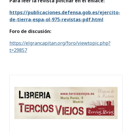
Para leer la revista pinchar en el enlace:
https://publicaciones.defensa.gob.es/ejercito-
de-tierra-espa-ol-975-revistas-pdf.html
Foro de discusión:
https://elgrancapitan.org/foro/viewtopic.php?
t=29857