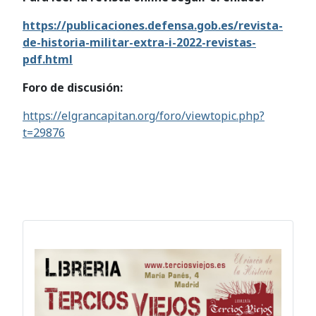
https://publicaciones.defensa.gob.es/revista-
de-historia-militar-extra-i-2022-revistas-
pdf.html
Foro de discusión:
https://elgrancapitan.org/foro/viewtopic.php?
t=29876