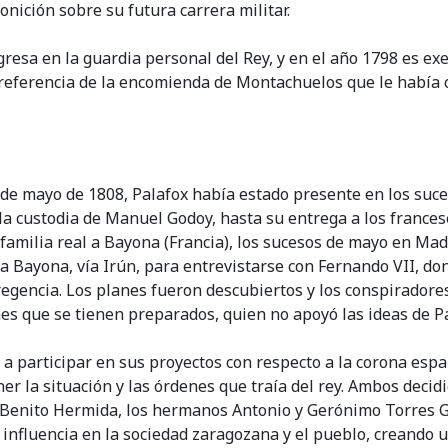
nición sobre su futura carrera militar.
ingresa en la guardia personal del Rey, y en el año 1798 es 
referencia de la encomienda de Montachuelos que le había co
2 de mayo de 1808, Palafox había estado presente en los s
la custodia de Manuel Godoy, hasta su entrega a los frances
 familia real a Bayona (Francia), los sucesos de mayo en Mad
 a Bayona, vía Irún, para entrevistarse con Fernando VII, do
gencia. Los planes fueron descubiertos y los conspiradores
nes que se tienen preparados, quien no apoyó las ideas de P
a participar en sus proyectos con respecto a la corona espa
er la situación y las órdenes que traía del rey. Ambos deci
s, Benito Hermida, los hermanos Antonio y Gerónimo Torres
n influencia en la sociedad zaragozana y el pueblo, creando un