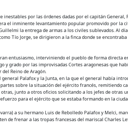
te inestables por las órdenes dadas por el capitán General, P
ra el inminente levantamiento popular promovido por la cita
uillelmi la entrega de armas a los civiles sublevados. Al dí
mo Tío Jorge, se dirigieron a la finca donde se encontraba 
n gran entusiasmo, interviniendo el pueblo de forma directa
go y grado por las improvisadas Cortes aragonesas que habí
r del Reino de Aragón.
general Palafox y la Junta, en la que el general había intr
rtes sobre la situación del ejército francés, remitiendo car
e otras, junto a otros oficios solicitando a los jefes de otra
efuerzo para el ejército que se estaba formando en la ciuda
Navarra) a su hermano Luis de Rebolledo Palafox y Melci, ma
aten de frenar a las tropas francesas del mariscal Charles 