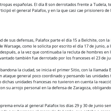
 tropas españolas. El día 8 son derrotados frente a Tudela, t
icipó el general Palafox, y en la que casi cae prisionero de 
d de sus defensas, Palafox parte el día 15 a Belchite, con la
 Warsage, como le solicita por escrito el día 17 de junio, a 
después, a la vez que continuaba la recluta de hombres en l
levantado también fue derrotado por los franceses el 23 de j
andona la ciudad, se inicia el primer Sitio, con la llamada B
un ataque general poco coordinado y pensando las unidades 
o dichas unidades francesas no tuvieron en cuenta la reacc
on su arrojo personal en la defensa de Zaragoza, obligando 
Suprema envía al general Palafox los días 29 y 30 de junio s