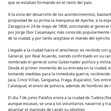
que se estaban formando en el resto del país.
A la vista del desarrollo de los acontecimientos, bastan
propiedad de su prima la marquesa de Ayerbe, a la espe
Zaragoza el 24 de mayo de 1808, solicitando al general G
por Jorge Ibor Casamayor, más conocido popularmente co
de la ciudad, y por tanto aceptase el mando del ejército.
Llegado a la ciudad hacia el anochecer, es recibido co
General, por Real Acuerdo, siendo confirmado en su car
nombrado el general como Gobernador político y milita
Desde el primer momento de su entrada en la ciudad, el 
tomando medidas para la inmediata guerra, recibiendo pa
Jaca, Cinco Villas, Sangüesa, Fraga, Bujaraloz, Sos entr
Calatayud, el envío de pólvora, además de hombres de r
El día 7 de junio Palafox envía a la ciudad de Tudela (
aunque escasas, se una a los voluntarios navarros y tr
alcanzar el marqués de Lazán su objetivo.