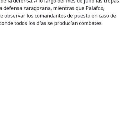
e la defensa. A lo largo del mes de julio las tropas
la defensa zaragozana, mientras que Palafox,
de observar los comandantes de puesto en caso de
 donde todos los días se producían combates.