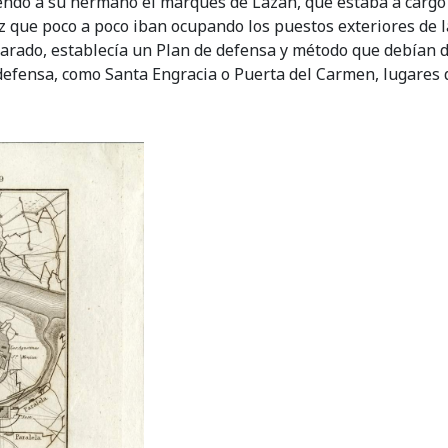
yendo a su hermano el marqués de Lazán, que estaba a cargo d
z que poco a poco iban ocupando los puestos exteriores de 
arado, establecía un Plan de defensa y método que debían 
e defensa, como Santa Engracia o Puerta del Carmen, lugares