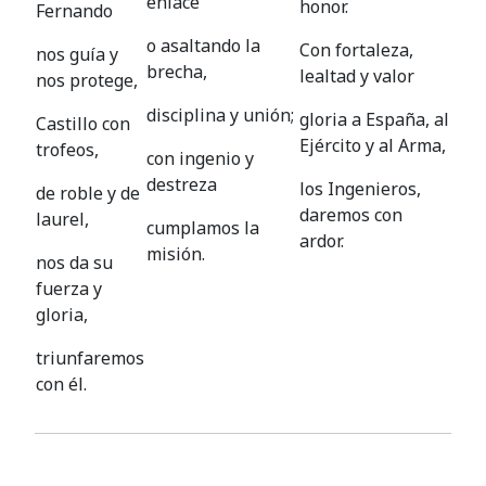
enlace
honor.
Fernando
o asaltando la
Con fortaleza,
nos guía y
brecha,
lealtad y valor
nos protege,
disciplina y unión;
gloria a España, al
Castillo con
Ejército y al Arma,
trofeos,
con ingenio y
destreza
los Ingenieros,
de roble y de
daremos con
laurel,
cumplamos la
ardor.
misión.
nos da su
fuerza y
gloria,
triunfaremos
con él.