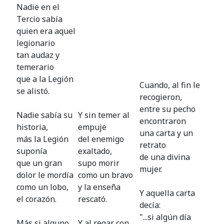
Nadie en el
Tercio sabía
quien era aquel
legionario
tan audaz y
temerario
que a la Legión
Cuando, al fin le
se alistó.
recogieron,
entre su pecho
Nadie sabía su
Y sin temer al
encontraron
historia,
empuje
una carta y un
más la Legión
del enemigo
retrato
suponía
exaltado,
de una divina
que un gran
supo morir
mujer.
dolor le mordía
como un bravo
como un lobo,
y la enseña
Y aquella carta
el corazón.
rescató.
decía:
"...si algún día
Más si alguno
Y al regar con