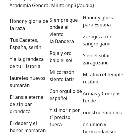
Academia General Militar.mp3{/audio}
Honor y gloria
Siempre que
Honor y gloria de
para España
ondea al
la raza
viento
Zaragoza con
Tus Cadetes,
la Bandera
sangre ganó
España, serán
Roja y oro
Y en el solar
Y a la grandeza
bajo el sol
zaragozano
de tu Historia
Mi corazón
Mi alma el temple
laureles nuevos
siento latir
recibió.
sumarán.
Con orgullo de
Armas y Cuerpos
El ansia eterna
español
funde
de sin par
Y si morir por
grandeza
nuestro emblema
tí preciso
El deber y el
fuera
en unión y
honor marcarán
hermandad sin