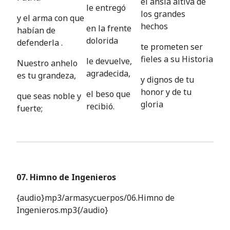
el ansia altiva de
le entregó
los grandes
y el arma con que
hechos
en la frente
habían de
dolorida
defenderla .
te prometen ser
fieles a su Historia
le devuelve,
Nuestro anhelo
agradecida,
es tu grandeza,
y dignos de tu
honor y de tu
el beso que
que seas noble y
gloria
recibió.
fuerte;
07. Himno de Ingenieros
{audio}mp3/armasycuerpos/06.Himno de
Ingenieros.mp3{/audio}