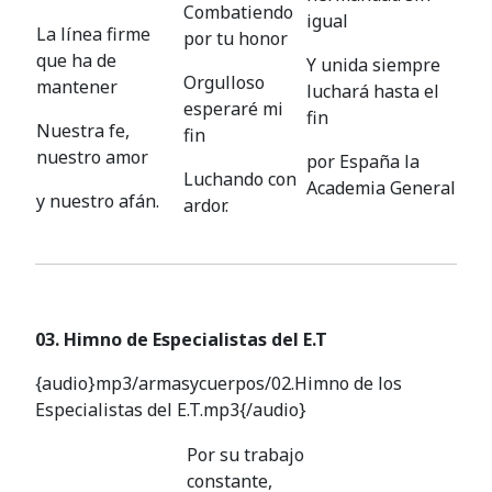
Combatiendo
igual
La línea firme
por tu honor
que ha de
Y unida siempre
Orgulloso
mantener
luchará hasta el
esperaré mi
fin
Nuestra fe,
fin
nuestro amor
por España la
Luchando con
Academia General
y nuestro afán.
ardor.
03. Himno de Especialistas del E.T
{audio}mp3/armasycuerpos/02.Himno de los
Especialistas del E.T.mp3{/audio}
Por su trabajo
constante,