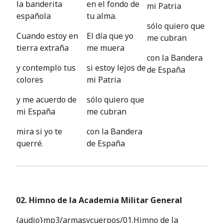
la banderita
en el fondo de
mi Patria
española
tu alma.
sólo quiero que
Cuando estoy en
El día que yo
me cubran
tierra extraña
me muera
con la Bandera
y contemplo tus
si estoy lejos de
de España
colores
mi Patria
y me acuerdo de
sólo quiero que
mi España
me cubran
mira si yo te
con la Bandera
querré.
de España
02. Himno de la Academia Militar General
{audio}mp3/armasycuerpos/01.Himno de la