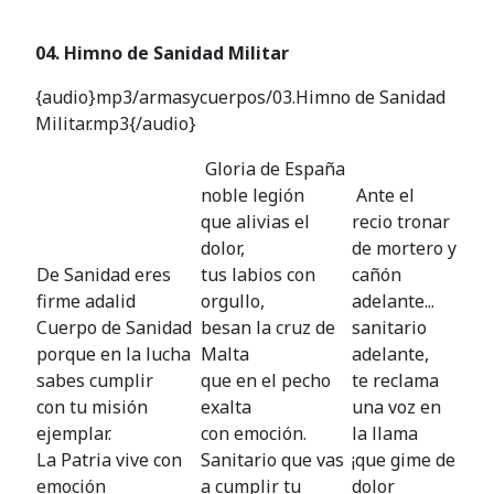
04. Himno de Sanidad Militar
{audio}mp3/armasycuerpos/03.Himno de Sanidad
Militar.mp3{/audio}
Gloria de España
noble legión
Ante el
que alivias el
recio tronar
dolor,
de mortero y
De Sanidad eres
tus labios con
cañón
firme adalid
orgullo,
adelante...
Cuerpo de Sanidad
besan la cruz de
sanitario
porque en la lucha
Malta
adelante,
sabes cumplir
que en el pecho
te reclama
con tu misión
exalta
una voz en
ejemplar.
con emoción.
la llama
La Patria vive con
Sanitario que vas
¡que gime de
emoción
a cumplir tu
dolor