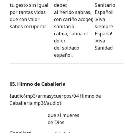
tu gesto sin igual
deber,
Sanitario
por tantas vidas
al herido sabrás,
Español!
que con valor
con cariño acoger,
¡Viva
sabes recuperar.
sanitario
siempre
calma, calma el
España!
dolor
¡Viva
del soldado
Sanidad!
español.
05. Himno de Caballeria
{audio}mp3/armasycuerpos/04.Himno de
Caballeria.mp3{/audio}
que si mueres
de Dios
Caballero