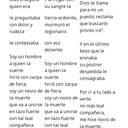
Dios te llama
quien era
su sangre la
para mi un
puesto reclama
le preguntaba
tierra ardiente,
que buscarte
con dolor y
murmuró el
pronto iré".
rudeza
legionario
le contestaba:
con voz
Y en el último
doliente:
beso que le
Soy un hombre
enviaba
a quien la
Soy un hombre
su postrer
suerte
a quien la
despedida le
hirió con zarpa
suerte
consagraba.
de fiera;
hirió con zarpa
soy un novio de
de fiera;
Por ir a tu lado a
la muerte
soy un novio de
verte
que va a unirse
la muerte
mi más leal
en lazo fuerte
que va a unirse
compañera,
con tal leal
en lazo fuerte
me hice novio de
compañera.
con tal leal
la muerte,