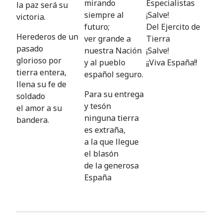
mirando
Especialistas
la paz será su
siempre al
¡Salve!
victoria.
futuro;
Del Ejercito de
Herederos de un
ver grande a
Tierra
pasado
nuestra Nación
¡Salve!
glorioso por
y al pueblo
¡¡Viva España!!
tierra entera,
español seguro.
llena su fe de
Para su entrega
soldado
y tesón
el amor a su
ninguna tierra
bandera.
es extraña,
a la que llegue
el blasón
de la generosa
España