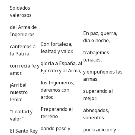
Soldados
valerosos
del Arma de
En paz, guerra,
Ingenieros
día o noche,
Con fortaleza,
cantemos a
lealtad y valor,
trabajemos
la Patria
tenaces,
gloria a España, al
con recia fe y
Ejército y al Arma,
y empuñemos las
amor.
armas,
los Ingenieros,
¡Arriba!
daremos con
superando al
nuestro
ardor.
mejor,
lema:
Preparando el
abnegados,
"Lealtad y
terreno
valientes
valor"
dando paso y
por tradición y
El Santo Rey