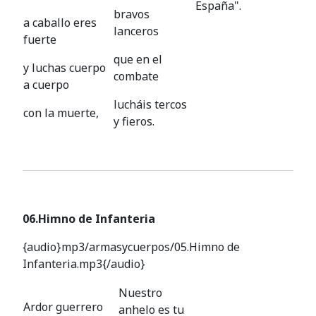
España".
bravos
a caballo eres
lanceros
fuerte
que en el
y luchas cuerpo
combate
a cuerpo
lucháis tercos
con la muerte,
y fieros.
06.Himno de Infanteria
{audio}mp3/armasycuerpos/05.Himno de
Infanteria.mp3{/audio}
Nuestro
Ardor guerrero
anhelo es tu