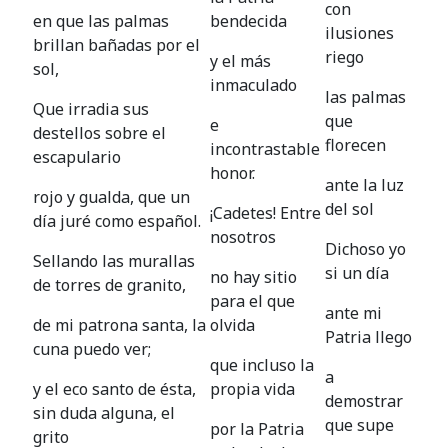
con
en que las palmas
bendecida
ilusiones
brillan bañadas por el
riego
y el más
sol,
inmaculado
las palmas
Que irradia sus
que
e
destellos sobre el
florecen
incontrastable
escapulario
honor.
ante la luz
rojo y gualda, que un
del sol
¡Cadetes! Entre
día juré como español.
nosotros
Dichoso yo
Sellando las murallas
si un día
no hay sitio
de torres de granito,
para el que
ante mi
de mi patrona santa, la
olvida
Patria llego
cuna puedo ver;
que incluso la
a
y el eco santo de ésta,
propia vida
demostrar
sin duda alguna, el
que supe
por la Patria
grito