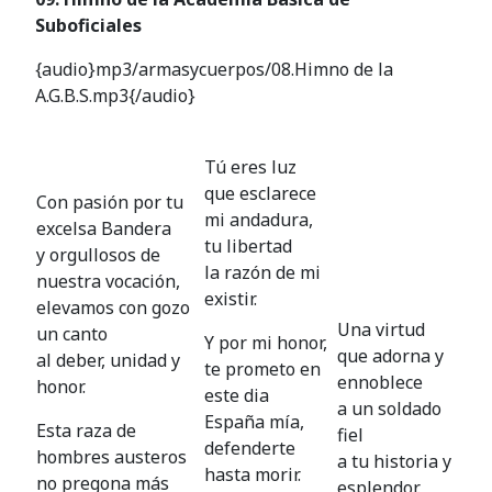
Suboficiales
{audio}mp3/armasycuerpos/08.Himno de la
A.G.B.S.mp3{/audio}
Tú eres luz
que esclarece
Con pasión por tu
mi andadura,
excelsa Bandera
tu libertad
y orgullosos de
la razón de mi
nuestra vocación,
existir.
elevamos con gozo
Una virtud
un canto
Y por mi honor,
que adorna y
al deber, unidad y
te prometo en
ennoblece
honor.
este dia
a un soldado
España mía,
Esta raza de
fiel
defenderte
hombres austeros
a tu historia y
hasta morir.
no pregona más
esplendor.