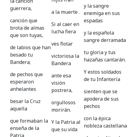
la canción
y la sangre
guerrera,
a la muerte .
enemiga en sus
canción que
espadas
Si al caer en
brota de almas
lucha fiera
y la española
que son tuyas,
sangre derramada
ves flotar
de labios que han
tu gloria y tus
besado tu
victoriosa la
hazañas cantarán.
Bandera;
Bandera
Y estos soldados
de pechos que
ante esa
de tu Infantería
esperaron
visión
anhelantes
postrera,
sienten que se
apodera de sus
besar la Cruz
orgullosos
pechos
aquella
morirán.
con la épica
que formaban la
Y la Patria al
nobleza castellana
enseña de la
que su vida
Patria