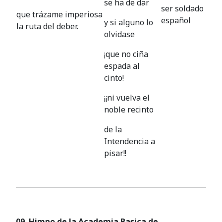
se ha de dar
ser soldado
que trázame imperiosa
español
y si alguno lo
la ruta del deber.
olvidase
¡que no ciña
espada al
cinto!
¡¡ni vuelva el
noble recinto
de la
Intendencia a
pisar!!
09. Himno de la Academia Basica de