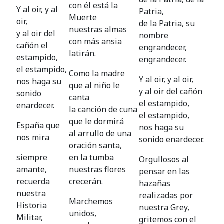
con él está la
Y al oir, y al
Patria,
Muerte
oir,
de la Patria, su
nuestras almas
y al oir del
nombre
con más ansia
cañón el
engrandecer,
latirán.
estampido,
engrandecer.
el estampido,
Como la madre
Y al oir, y al oir,
nos haga su
que al niño le
y al oir del cañón
sonido
canta
el estampido,
enardecer.
la canción de cuna
el estampido,
que le dormirá
España que
nos haga su
al arrullo de una
nos mira
sonido enardecer.
oración santa,
siempre
en la tumba
Orgullosos al
amante,
nuestras flores
pensar en las
recuerda
crecerán.
hazañas
nuestra
realizadas por
Marchemos
Historia
nuestra Grey,
unidos,
Militar,
gritemos con el