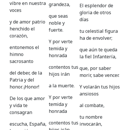
vibre en nuestra
grandeza,
El esplendor de
voces
gloria de otros
que seas
días
y de amor patrio
noble y
henchido el
fuerte.
tu celestial figura
corazón,
ha de envolver;
Y por verte
entonemos el
temida y
que aún te queda
himno
honrada
la fiel Infantería,
sacrosanto
contentos tus
que, por saber
del deber, de la
hijos irán
morir, sabe vencer.
Patria y del
a la muerte.
honor. ¡Honor!
Y volarán tus hijos
ansiosos
Y por verte
De los que amor
temida y
y vida te
al combate,
honrada
consagran
tu nombre
contentos tus
escucha, España,
invocarán,
hijos irán