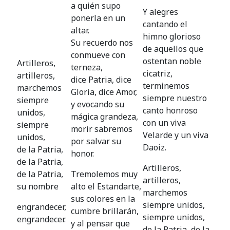
a quién supo
Y alegres
ponerla en un
cantando el
altar.
himno glorioso
Su recuerdo nos
de aquellos que
conmueve con
ostentan noble
Artilleros,
terneza,
cicatriz,
artilleros,
dice Patria, dice
terminemos
marchemos
Gloria, dice Amor,
siempre nuestro
siempre
y evocando su
canto honroso
unidos,
mágica grandeza,
con un viva
siempre
morir sabremos
Velarde y un viva
unidos,
por salvar su
Daoiz.
de la Patria,
honor.
de la Patria,
Artilleros,
de la Patria,
Tremolemos muy
artilleros,
su nombre
alto el Estandarte,
marchemos
sus colores en la
siempre unidos,
engrandecer,
cumbre brillarán,
siempre unidos,
engrandecer.
y al pensar que
de la Patria, de la