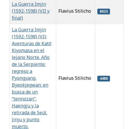
La Guerra Imjin
(1592-1598) (VII y
Flavius Stilicho
8023
final)
La Guerra Imjin
(1592-1598) (VI):
Aventuras de Katō
Kiyomasa en el
lejano Norte. Año
de la Serpiente:
regreso a
Pyongyang.
Flavius Stilicho
4480
Byeokjegwan: en
busca de un
“tennozan”.
Haengju y la
retirada de Seúl.
Jinju y punto
muerto.