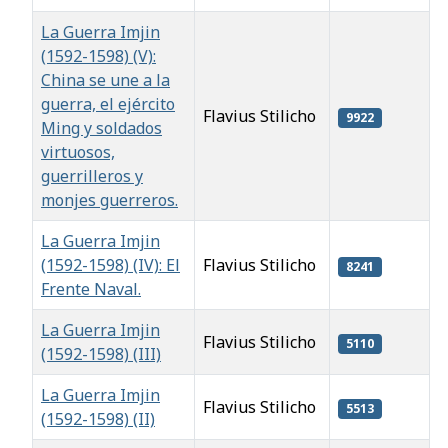
La Guerra Imjin
(1592-1598) (V):
China se une a la
guerra, el ejército
Flavius Stilicho
9922
Ming y soldados
virtuosos,
guerrilleros y
monjes guerreros.
La Guerra Imjin
(1592-1598) (IV): El
Flavius Stilicho
8241
Frente Naval.
La Guerra Imjin
Flavius Stilicho
5110
(1592-1598) (III)
La Guerra Imjin
Flavius Stilicho
5513
(1592-1598) (II)