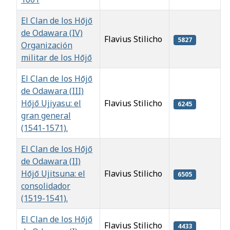
El Clan de los Hōjō
de Odawara (IV)
Flavius Stilicho
5827
Organización
militar de los Hōjō
El Clan de los Hōjō
de Odawara (III)
Hōjō Ujiyasu: el
Flavius Stilicho
6245
gran general
(1541-1571).
El Clan de los Hōjō
de Odawara (II)
Hōjō Ujitsuna: el
Flavius Stilicho
6505
consolidador
(1519-1541).
El Clan de los Hōjō
Flavius Stilicho
4433