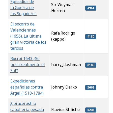
Episodios de
Sir Weymar
la Guerra de
4961
Horren
los Segadores
El socorro de
Valenciennes
Rafa.Rodrigo
(1656). La última
4180
(kappo)
gran victoria de los
tercios
Rocroi 1643 ¿Se
puso realmente el
harry_flashman
8180
Sol?
Expediciones
españolas contra
Johnny Darko
5668
Argel (1518-1784)
¡Coraceros!: la
caballería pesada
Flavius Stilicho
5246