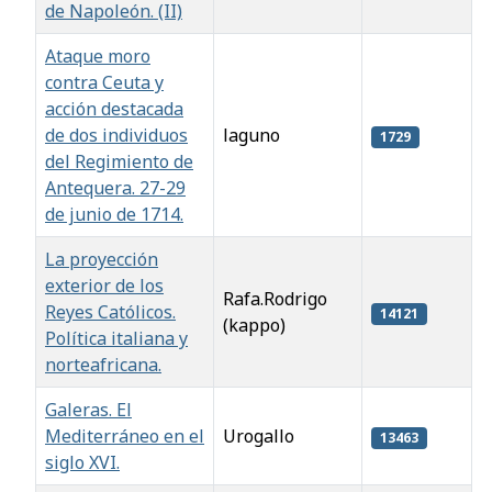
de Napoleón. (II)
Ataque moro
contra Ceuta y
acción destacada
de dos individuos
laguno
1729
del Regimiento de
Antequera. 27-29
de junio de 1714.
La proyección
exterior de los
Rafa.Rodrigo
Reyes Católicos.
14121
(kappo)
Política italiana y
norteafricana.
Galeras. El
Mediterráneo en el
Urogallo
13463
siglo XVI.