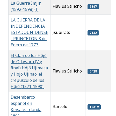
La Guerra Imjin
Flavius Stilicho
5897
(1592-1598) (I)
LA GUERRA DE LA
INDEPENDENCIA
ESTADOUNIDENSE
jsubirats
7132
- PRINCETON 3 de
Enero de 1777.
El Clan de los Hōjō
de Odawara (V y
final) Hōjō Ujimasa
Flavius Stilicho
5428
y Hōjō Ujinao: el
crepúsculo de los
Hōjō (1571-1590).
Desembarco
español en
Barcelo
13819
Kinsale, Irlanda,
1601