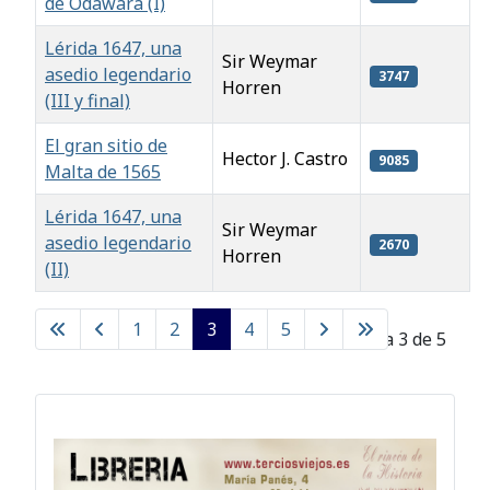
de Odawara (I)
Lérida 1647, una
Sir Weymar
asedio legendario
3747
Horren
(III y final)
El gran sitio de
Hector J. Castro
9085
Malta de 1565
Lérida 1647, una
Sir Weymar
asedio legendario
2670
Horren
(II)
Artículos
1
2
3
4
5
Página 3 de 5