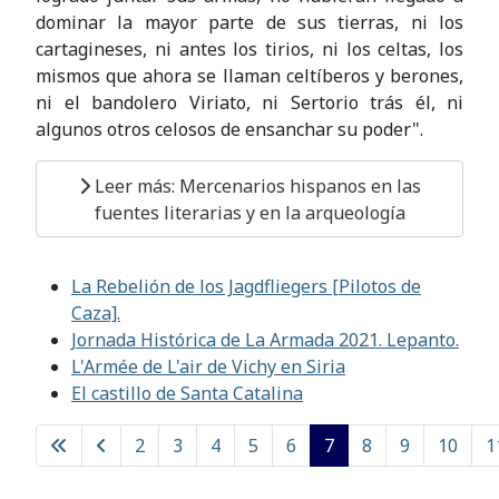
dominar la mayor parte de sus tierras, ni los
cartagineses, ni antes los tirios, ni los celtas, los
mismos que ahora se llaman celtíberos y berones,
ni el bandolero Viriato, ni Sertorio trás él, ni
algunos otros celosos de ensanchar su poder".
Leer más: Mercenarios hispanos en las
fuentes literarias y en la arqueología
La Rebelión de los Jagdfliegers [Pilotos de
Caza].
Jornada Histórica de La Armada 2021. Lepanto.
L'Armée de L'air de Vichy en Siria
El castillo de Santa Catalina
2
3
4
5
6
7
8
9
10
1
Página 7 de 102